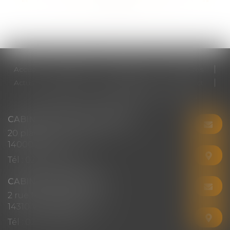
<<
<
...
15
16
17
18
19
20
21
...
>
>>
Accueil
Cabinet
Votre avocat
Expertises
Actus
Honoraires
RDV en ligne
Contact
Plan du site
Mentions légales
Articles
CABINET CHRISTINE CORBEL
20 place saint sauveur
14000 CAEN
Tél :
02 31 50 08 82
CABINET SECONDAIRE
2 rue Montebello
14310 VILLERS-BOCAGE
Tél :
02 31 50 08 82