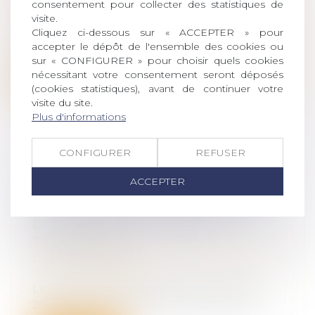
Droit des obligations et des suretés
/
Droit
consentement pour collecter des statistiques de
visite.
de la responsabilité
Cliquez ci-dessous sur « ACCEPTER » pour
Hors le cas d’une violation manifeste du
accepter le dépôt de l'ensemble des cookies ou
droit de l’Union européenne par une...
sur « CONFIGURER » pour choisir quels cookies
nécessitant votre consentement seront déposés
Lire la suite
(cookies statistiques), avant de continuer votre
visite du site.
Plus d'informations
CONFIGURER
REFUSER
PUBLICATION DU DÉCRET RELATIF
ACCEPTER
À LA PROCÉDURE CIVILE ET À LA
PROCÉDURE D'INDEMNISATION
DES VICTIMES D'ACTES DE
TERRORISME
Droit des obligations et des suretés
/
Droit
de la responsabilité
Le décret n° 2020-1452 du 27 novembre
2020 portant diverses dispositions rela...