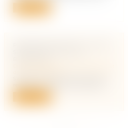
Lire la suite
PREMIÈRE DÉCISION DE LA CEDH
SUR L'EFFECTIVITÉ DE LA
RÉPARATION
Droit des obligations et des suretés
/
Droit
de la responsabilité
S’agissant de l’indemnisation allouée au
requérant en réparation du préjudice...
Lire la suite