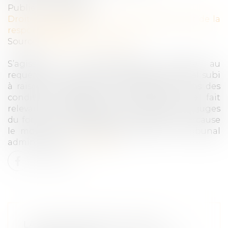
Publié le :
08/12/2020
Droit des obligations et des suretés
/
Droit de la
responsabilité
Source :
www.labase-lextenso.fr
S’agissant de l’indemnisation allouée au
requérant en réparation du préjudice moral subi
à raison de quatre mois de détention dans des
conditions indignes, cette question de fait
relevant de l’appréciation souveraine des juges
du fond, le Conseil d’État n’a pas remis en cause
le montant de l’indemnité fixé par le tribunal
administratif...
Lire la suite
LA RESPONSABILITÉ POUR