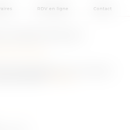
aires
RDV en ligne
Contact
DE L’ENFANT NÉ SOUS X
patrimoine
/
Filiation
née en Nouvelle-Calédonie, n’eut connaissance
ond parent adoptif.
Lire la suite