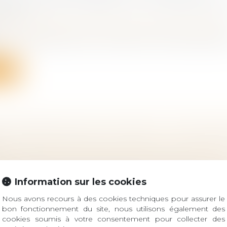
AIRE ENVERS LE PARENT OU LE GRAND-PAR
S CAS
 famille, des personnes et de leur patrimoine
/
Filiatio
u un grand-parent qui n’est plus en mesure d’assurer
ite
N INTERNATIONALE EN FRANCE : DES PRATI
 famille, des personnes et de leur patrimoine
/
Filiatio
d’adoptions internationales de mineurs dans le mon
Information sur les cookies
.
Nous avons recours à des cookies techniques pour assurer le
ite
bon fonctionnement du site, nous utilisons également des
cookies soumis à votre consentement pour collecter des