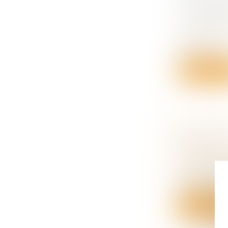
ALIMENT
CERTAIN
Droit de la
Un parent o
besoins p...
Lire la su
ADOPTIO
ILLICITES
Droit de la
Le nombre 
passé d’en..
Lire la su