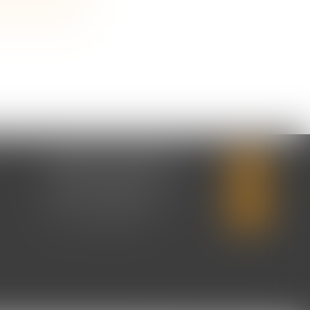
CABINET SECONDAIRE
2 rue Montebello
14310 VILLERS-BOCAGE
Tél :
02 31 50 08 82