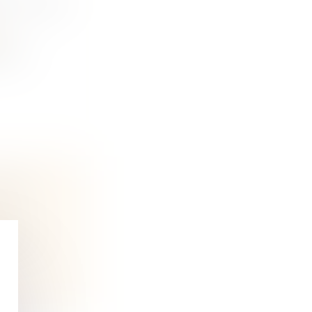
ENT DANS
n
 ses
QUES
n
de est