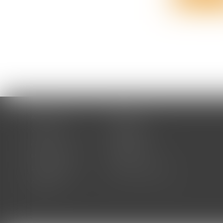
Accueil
Cabinet
Votre avocat
Expertises
Actus
Honoraires
RDV en ligne
Contact
Plan du site
Mentions légales
Articles