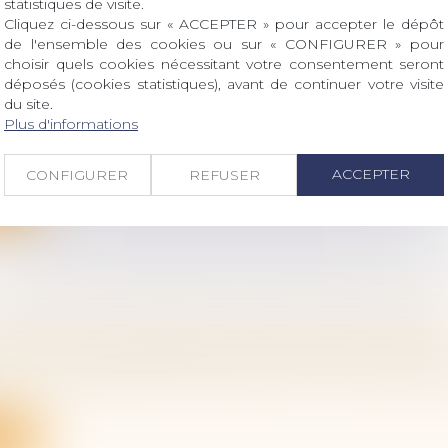
statistiques de visite.
Cliquez ci-dessous sur « ACCEPTER » pour accepter le dépôt
de l'ensemble des cookies ou sur « CONFIGURER » pour
choisir quels cookies nécessitant votre consentement seront
déposés (cookies statistiques), avant de continuer votre visite
ON DU DROIT À L’IMAGE DE L’ENFANT : PUB
du site.
I
Plus d'informations
 famille, des personnes et de leur patrimoine
/
Filiatio
24-120 du 19 février 2024 visant à garantir le respect du d
ACCEPTER
CONFIGURER
REFUSER
ite
ACCÈS AUX ORIGINES DE L’ENFANT NÉ SOUS
 famille, des personnes et de leur patrimoine
/
Filiatio
te, une ressortissante française née en Nouvelle-Cal
ite