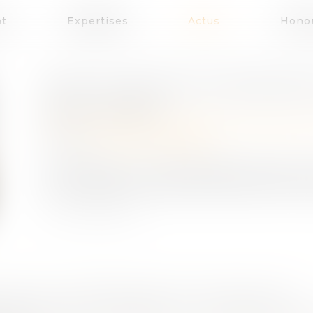
at
Expertises
Actus
Honor
DROIT D’ACCÈS AUX ORIGINES 
Publié le :
21/02/2024
Droit de la famille, des personnes et de leur 
Source :
www.actu-juridique.fr
La requérante, une ressortissante française 
de son adoption qu’après le décès de son sec
 VIEILLIR -SUPPRESSION DE L’OBLIGATION