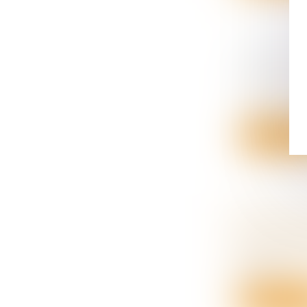
PROTECTI
DE LA LO
Droit de la
La loi n° 20
Lire la su
DROIT D’
Droit de la
La requéran
n’eut...
Lire la su