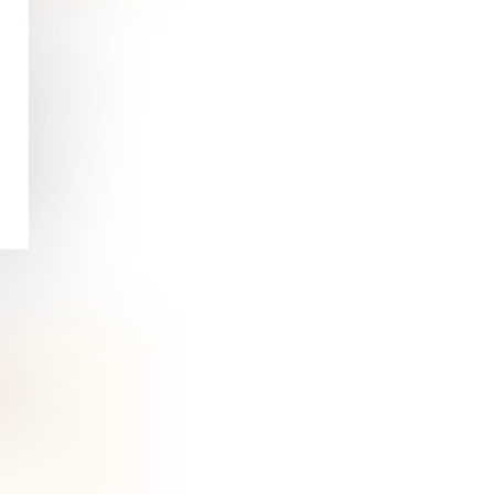
LICATION
n
roit à...
 X
n
édonie,