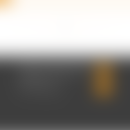
<<
<
...
2
3
4
5
6
7
8
...
>
>>
CABINET CHRISTINE CORBEL
20 place saint sauveur
14000 CAEN
Tél :
02 31 50 08 82