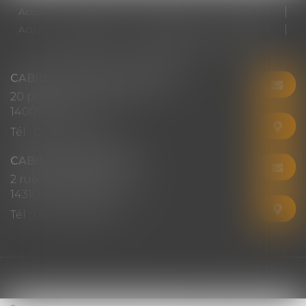
Accueil
Cabinet
Votre avocat
Expertises
Actus
Honoraires
RDV en ligne
Contact
Plan du site
Mentions légales
Articles
CABINET CHRISTINE CORBEL
20 place saint sauveur
14000 CAEN
Tél :
02 31 50 08 82
CABINET SECONDAIRE
2 rue Montebello
14310 VILLERS-BOCAGE
Tél :
02 31 50 08 82