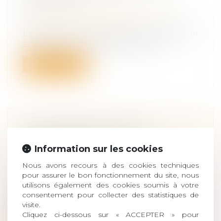
GROSSESSE
Droit de la famille, des personnes et de
leur patrimoine
/
Filiation
L’enfant in utero, dont le père décède d’un
accident avant sa naissance, souf...
Lire la suite
UN AMENDEMENT POUR
PROTÉGER LES ENFANTS
Information sur les cookies
INTERSEXES
Nous avons recours à des cookies techniques
Droit de la famille, des personnes et de
pour assurer le bon fonctionnement du site, nous
leur patrimoine
/
Filiation
utilisons également des cookies soumis à votre
Avec l’arrivée du projet de loi « confortant
consentement pour collecter des statistiques de
les principes républicains » à l...
visite.
Cliquez ci-dessous sur « ACCEPTER » pour
Lire la suite