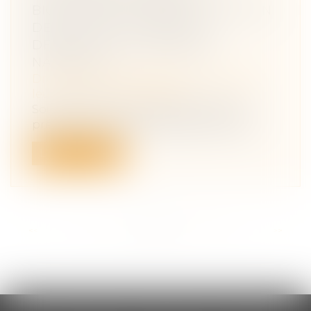
BIOLOGIQUES : UNE PROPOSITION
DE LOI SUR L’ADOPTION
DÉBATTUE À L’ASSEMBLÉE
NATIONALE
Droit de la famille, des personnes et de
leur patrimoine
/
Filiation
Soutenu par la majorité LRM, le texte
prévoit l’ouverture de l’adoption pléni...
Lire la suite
<<
<
...
14
15
16
17
18
19
20
...
>
>>