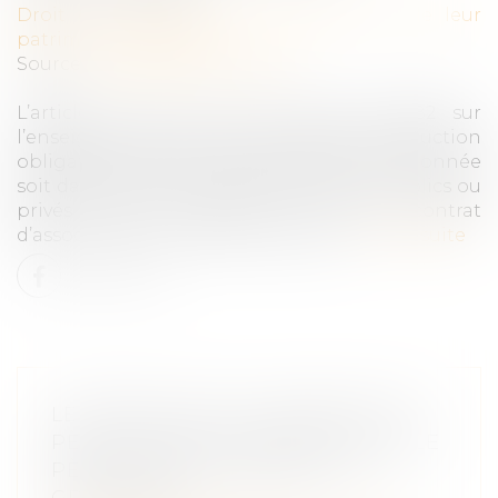
Droit de la famille, des personnes et de leur
patrimoine
/
Filiation
Source :
actu.dalloz-etudiant.fr
L’article 4 de la loi du 28 mars 1882 sur
l’enseignement primaire instituant l'instruction
obligatoire précisait qu’elle pouvait être donnée
soit dans les écoles et établissements, publics ou
privés (sous contrat ou hors contrat
d’association), soit dans les familles...
Lire la suite
LE PRÉJUDICE DE L'ABSENCE DE
PÈRE SUBI PAR L'ENFANT DONT LE
PÈRE DÉCÈDE PENDANT LA