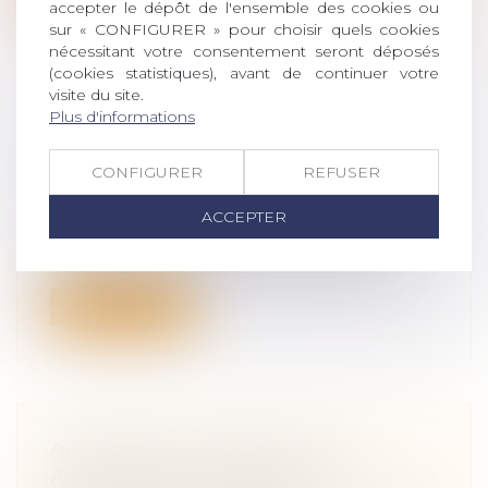
accepter le dépôt de l'ensemble des cookies ou
sur « CONFIGURER » pour choisir quels cookies
nécessitant votre consentement seront déposés
(cookies statistiques), avant de continuer votre
visite du site.
Plus d'informations
LIBERTÉ D’ENSEIGNEMENT ET
INSTRUCTION EN FAMILLE
CONFIGURER
REFUSER
Droit de la famille, des personnes et de
leur patrimoine
/
Filiation
ACCEPTER
L’article 4 de la loi du 28 mars 1882 sur
l’enseignement primaire instituant...
Lire la suite
ADOPTIONS HORS MARIAGE,
ACCORD DES PARENTS