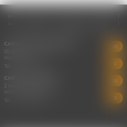
Accueil
Cabinet
Votre avocat
Expertises
Actus
Honoraires
RDV en ligne
Contact
Plan du site
Mentions légales
Articles
CABINET CHRISTINE CORBEL
20 place saint sauveur
14000 CAEN
Tél :
02 31 50 08 82
CABINET SECONDAIRE
2 rue Montebello
14310 VILLERS-BOCAGE
Tél :
02 31 50 08 82