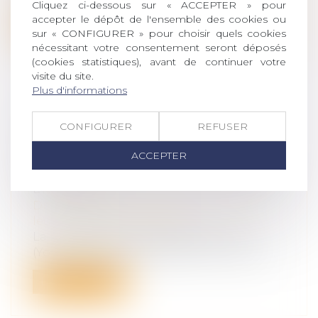
Cliquez ci-dessous sur « ACCEPTER » pour
accepter le dépôt de l'ensemble des cookies ou
Lire la suite
sur « CONFIGURER » pour choisir quels cookies
nécessitant votre consentement seront déposés
(cookies statistiques), avant de continuer votre
visite du site.
Plus d'informations
UNE PROPOSITION DE LOI
CONFIGURER
REFUSER
CONCERNANT L'EXPLOITATION
COMMERCIALE DE L’IMAGE DES
ACCEPTER
ENFANTS SUR LES PLATES-FORMES
EN LIGNE
Droit de la famille, des personnes et de
leur patrimoine
/
Filiation
La multiplication des médias sociaux
(YouTube, TikTok, Instagram) sur interne...
Lire la suite