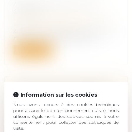
ADOPTER L'ENFANT DE SON
CONJOINT
Droit de la famille, des personnes et de
leur patrimoine
/
Filiation
Aujourd'hui, un dossier du "Particulier", le
mensuel du groupe Le Figaro sur...
Lire la suite
LIEN DE FILIATION ET DEMANDE
Information sur les cookies
DE PENSION ALIMENTAIRE : QUEL
DÉLAI DE PRESCRIPTION ?
Nous avons recours à des cookies techniques
pour assurer le bon fonctionnement du site, nous
Droit de la famille, des personnes et de
utilisons également des cookies soumis à votre
leur patrimoine
/
Filiation
consentement pour collecter des statistiques de
Si un lien de filiation est judiciairement
visite.
déclaré et prouvé à la suite d'une...