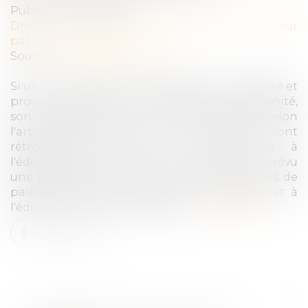
Publié le :
30/09/2020
Droit de la famille, des personnes et de leur
patrimoine
/
Filiation
Source :
www.service-public.fr
Si un lien de filiation est judiciairement déclaré et
prouvé à la suite d'une recherche en paternité,
son établissement a un effet rétroactif. Selon
l'article 371-2 du Code civil, les parents sont
rétroactivement tenus à l'entretien et à
l'éducation de l'enfant. Il est par ailleurs prévu
une prescription de cinq ans pour les actions de
paiement d'une contribution à l'entretien et à
l'éducation d'un enfant majeur...
Lire la suite