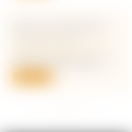
RAPPORT DU DÉFENSEUR DES
DROITS AU COMITÉ DES DROITS
DE L’ENFANT DE L’ONU
Droit de la famille, des personnes et de
leur patrimoine
/
Filiation
Le Défenseur des droits et la Défenseure
des enfants, son adjointe, publient...
Lire la suite
<<
<
...
15
16
17
18
19
20
21
...
>
>>