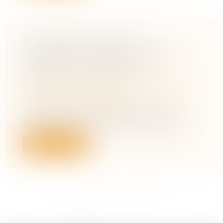
RECONNAISSANCE DES
JUGEMENTS ÉTRANGERS : LES
LIMITES DE L’EXEQUATUR EN
MATIÈRE D’ADOPTION
Droit de la famille, des personnes et de
leur patrimoine
/
Filiation
L’exequatur d’une décision étrangère
permet de lui donner effet sur le territ...
Lire la suite
<<
<
1
2
3
4
5
6
7
...
>
>>