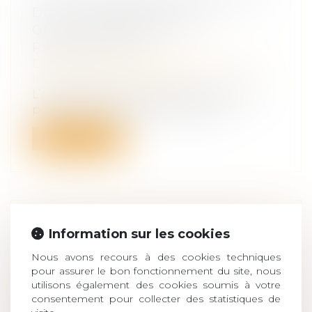
DE LA POSSESSION D’ÉTAT :
QUAND COMMENCE LA
PRESCRIPTION ?
Droit de la famille, des personnes et de
leur patrimoine
/
Filiation
L’article 330 du Code civil prévoit que la
possession d’état peut être judici...
Lire la suite
PROCRÉATION MÉDICALEMENT
Information sur les cookies
ASSISTÉE ET DÉCÈS DU CONJOINT :
Nous avons recours à des cookies techniques
EST-CE LA FIN DU PROJET
pour assurer le bon fonctionnement du site, nous
PARENTAL ?
utilisons également des cookies soumis à votre
Droit de la famille, des personnes et de
consentement pour collecter des statistiques de