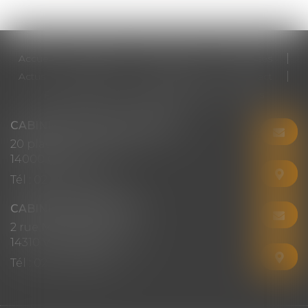
Accueil
Cabinet
Votre avocat
Expertises
Actus
Honoraires
RDV en ligne
Contact
Plan du site
Mentions légales
Articles
CABINET CHRISTINE CORBEL
20 place saint sauveur
14000 CAEN
Tél :
02 31 50 08 82
CABINET SECONDAIRE
2 rue Montebello
14310 VILLERS-BOCAGE
Tél :
02 31 50 08 82