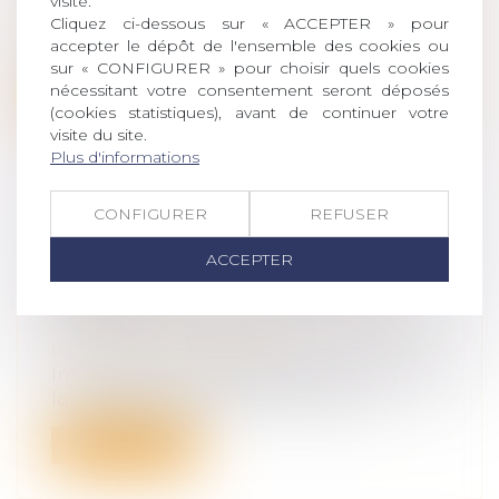
visite.
leur patrimoine
/
Filiation
Cliquez ci-dessous sur « ACCEPTER » pour
L’article L 2141-2 du Code de la santé
accepter le dépôt de l'ensemble des cookies ou
publique, dans sa rédaction issue de l...
sur « CONFIGURER » pour choisir quels cookies
nécessitant votre consentement seront déposés
Lire la suite
(cookies statistiques), avant de continuer votre
visite du site.
Plus d'informations
CONFIGURER
REFUSER
PROCRÉATION POST MORTEM :
ACCEPTER
VERS UNE AUTORISATION EN
FRANCE ?
Droit de la famille, des personnes et de
leur patrimoine
/
Filiation
Interdite en France depuis l’adoption des
lois de bioéthique en 1994, la proc...
Lire la suite