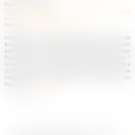
Publié le :
11/02/2025
Droit de la famille, des personnes et de leur
patrimoine
/
Filiation
Source :
www.actu-juridique.fr
Interdite en France depuis l’adoption des lois de
bioéthique en 1994, la procréation post mortem
est autorisée en Espagne, bien que conditionnée.
Pourra-t-on un jour créer la vie après la mort ?
Une décision du Conseil d’État du 28 novembre
2024 a suscité le débat après l’autorisation de
l’exportation de gamètes de l’autre côté des
Pyrénées...
Lire la suite
FILIATION NATURELLE ET PREUVE