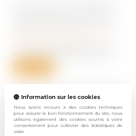
LOI BIEN VIEILLIR -SUPPRESSION
DE L’OBLIGATION ALIMENTAIRE
ENVERS LE PARENT OU LE GRAND-
PARENT DANS CERTAINS CAS
Droit de la famille, des personnes et de
leur patrimoine
/
Filiation
Un parent ou un grand-parent qui n’est
plus en mesure d’assurer ses besoins p...
Lire la suite
Information sur les cookies
ADOPTION INTERNATIONALE EN
Nous avons recours à des cookies techniques
pour assurer le bon fonctionnement du site, nous
FRANCE : DES PRATIQUES
utilisons également des cookies soumis à votre
ILLICITES
consentement pour collecter des statistiques de
Droit de la famille, des personnes et de
visite.
leur patrimoine
/
Filiation