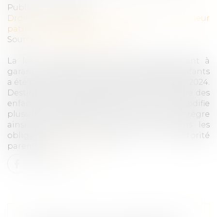
Publié le :
06/03/2024
Droit de la famille, des personnes et de leur
patrimoine
/
Filiation
Source :
www.actu-juridique.fr
La loi n° 2024-120 du 19 février 2024 visant à
garantir le respect du droit à l’image des enfants
a été publiée au Journal officiel du 20 février 2024.
Destinée à mieux protéger le droit à l’image des
enfants sur les réseaux sociaux, cette loi modifie
plusieurs dispositions du Code civil. Elle intègre
ainsi la protection de la vie privée dans les
obligations qui découlent de l’autorité
parentale...
Lire la suite