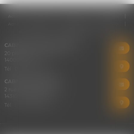
Accueil
Cabinet
Votre avocat
Expertises
Actus
Honoraires
RDV en ligne
Contact
Plan du site
Mentions légales
Articles
CABINET CHRISTINE CORBEL
20 place saint sauveur
14000 CAEN
Tél :
02 31 50 08 82
CABINET SECONDAIRE
2 rue Montebello
14310 VILLERS-BOCAGE
Tél :
02 31 50 08 82