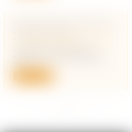
DROIT D’ACCÈS AUX ORIGINES DE
L’ENFANT NÉ SOUS X
Droit de la famille, des personnes et de
leur patrimoine
/
Filiation
La requérante, une ressortissante
française née en Nouvelle-Calédonie,
n’eut...
Lire la suite
<<
<
...
2
3
4
5
6
7
8
...
>
>>