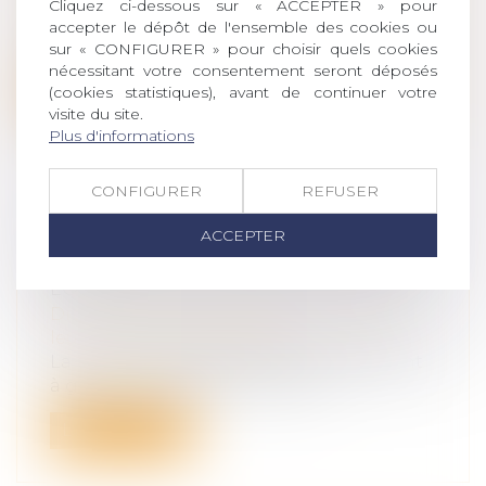
Cliquez ci-dessous sur « ACCEPTER » pour
Le nombre d’adoptions internationales
accepter le dépôt de l'ensemble des cookies ou
de mineurs dans le monde est passé d’en...
sur « CONFIGURER » pour choisir quels cookies
nécessitant votre consentement seront déposés
Lire la suite
(cookies statistiques), avant de continuer votre
visite du site.
Plus d'informations
CONFIGURER
REFUSER
PROTECTION DU DROIT À L’IMAGE
ACCEPTER
DE L’ENFANT : PUBLICATION DE LA
LOI
Droit de la famille, des personnes et de
leur patrimoine
/
Filiation
La loi n° 2024-120 du 19 février 2024 visant
à garantir le respect du droit à...
Lire la suite