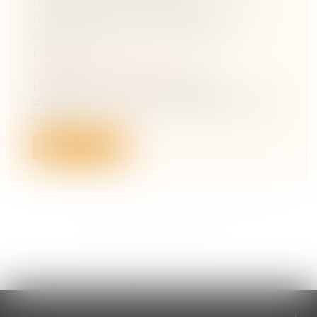
PERSONNES VICTIMES
D'INFRACTIONS COMMISES AU
SEIN DU COUPLE OU DE LA
FAMILLE
(NPU) Droit de la famille
Le décret précise les modalités
d'application de diverses dispositions du
cod...
Lire la suite
<<
<
1
2
3
4
5
6
>
>>