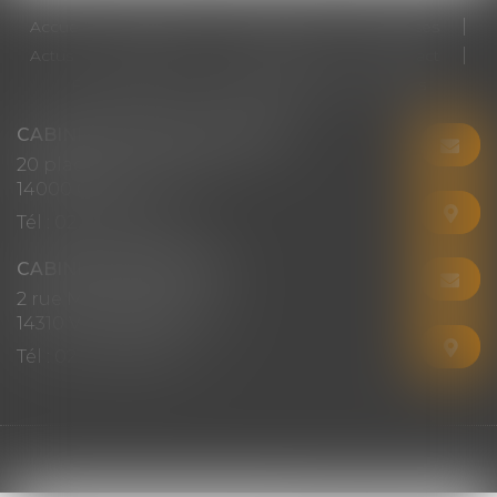
Accueil
Cabinet
Votre avocat
Expertises
Actus
Honoraires
RDV en ligne
Contact
Plan du site
Mentions légales
Articles
CABINET CHRISTINE CORBEL
20 place saint sauveur
14000 CAEN
Tél :
02 31 50 08 82
CABINET SECONDAIRE
2 rue Montebello
14310 VILLERS-BOCAGE
Tél :
02 31 50 08 82