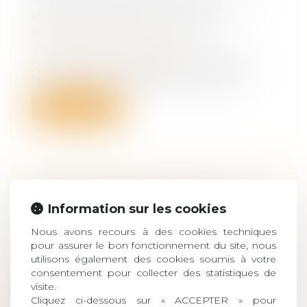
PAR LE CONJOINT DU PÈRE :
NOUVELLE ILLUSTRATION
(NPU) Droit de la famille
Un enfant né à l’étranger par GPA peut
faire l’objet d’une adoption plénière...
Lire la suite
PROPOSITION DE LOI POUR
Information sur les cookies
NOMMER LES ENFANTS NÉS SANS
VIE
Nous avons recours à des cookies techniques
pour assurer le bon fonctionnement du site, nous
(NPU) Droit de la famille
utilisons également des cookies soumis à votre
Jeudi 10 juin 2021, le Sénat a adopté, en
consentement pour collecter des statistiques de
première lecture, la proposition de...
visite.
Cliquez ci-dessous sur « ACCEPTER » pour
Lire la suite