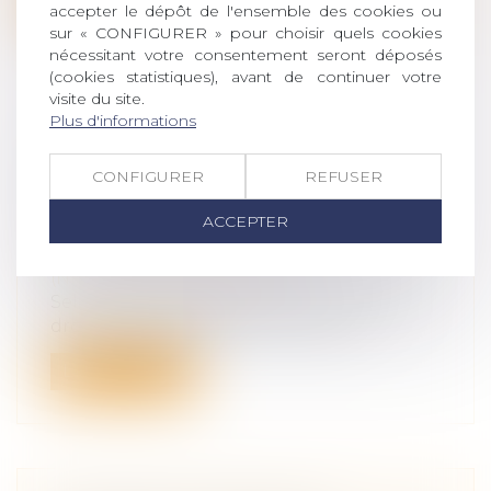
accepter le dépôt de l'ensemble des cookies ou
sur « CONFIGURER » pour choisir quels cookies
nécessitant votre consentement seront déposés
(cookies statistiques), avant de continuer votre
visite du site.
Plus d'informations
L’ATTEINTE AU DROIT AU RESPECT
DE LA VIE PRIVÉE ET FAMILIALE
CONFIGURER
REFUSER
N’EST PAS CONSTITUÉE PAR
ACCEPTER
L’IRRECEVABILITÉ DE L’ACTION EN
RECHERCHE DE PATERNITÉ
(NPU) Droit de la famille
Selon la Cour de cassation, l’atteinte au
droit au respect de la vie privée q...
Lire la suite