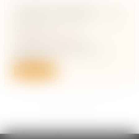
VIOLENCES CONJUGALES,
LOGEMENT ET PRÉCARITÉ : NE PAS
OUBLIER L’OBLIGATION
NATURELLE
(NPU) Droit de la famille
En plus de l’arsenal juridique
spécifiquement dédié à l’accès à un
logement p...
Lire la suite
<<
<
1
2
3
4
5
6
>
>>