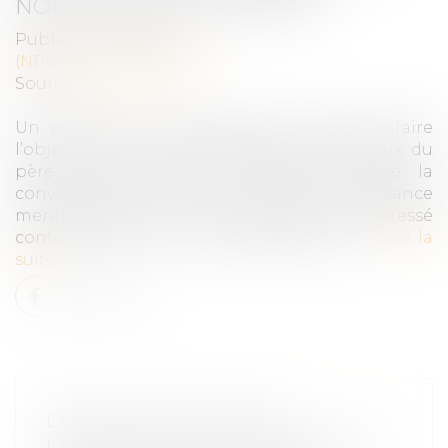
NOUVELLE ILLUSTRATION
Publié le :
14/09/2021
(NPU) Droit de la famille
Source :
www.efl.fr
Un enfant né à l’étranger par GPA peut faire
l’objet d’une adoption plénière par l’époux du
père lorsque le droit étranger autorise la
convention de GPA et que l’acte de naissance
mentionnant le seul nom du père a été dressé
conformément à la loi étrangère, sans …
Lire la
suite
L’ENFANT NÉ PAR GPA À
L’ÉTRANGER PEUT ÊTRE ADOPTÉ