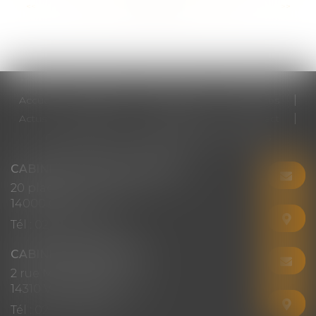
<<
<
...
18
19
20
21
22
23
24
...
>
>>
Accueil
Cabinet
Votre avocat
Expertises
Actus
Honoraires
RDV en ligne
Contact
Plan du site
Mentions légales
Articles
CABINET CHRISTINE CORBEL
20 place saint sauveur
14000 CAEN
Tél :
02 31 50 08 82
CABINET SECONDAIRE
2 rue Montebello
14310 VILLERS-BOCAGE
Tél :
02 31 50 08 82