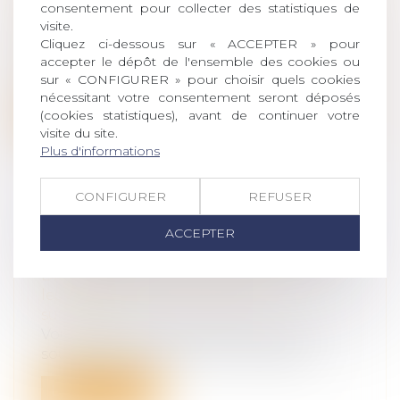
consentement pour collecter des statistiques de
succession
visite.
Nombreux sont les Français qui
Cliquez ci-dessous sur « ACCEPTER » pour
possèdent des biens immobiliers qui
accepter le dépôt de l'ensemble des cookies ou
pourront ê...
sur « CONFIGURER » pour choisir quels cookies
nécessitant votre consentement seront déposés
Lire la suite
(cookies statistiques), avant de continuer votre
visite du site.
Plus d'informations
CONFIGURER
REFUSER
TESTAMENT : COMMENT MODIFIER
ACCEPTER
OU RÉVOQUER UN TESTAMENT ?
Droit de la famille, des personnes et de
leur patrimoine
/
Patrimoine et
succession
Vous avez établi un testament et vous
souhaitez le modifier ou le révoquer ?...
Lire la suite