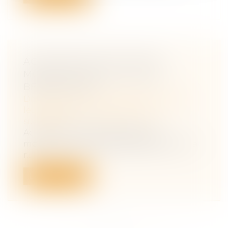
ACTION EN NULLITÉ D’UNE
MODIFICATION DE CLAUSE
BÉNÉFICIAIRE
Droit de la famille, des personnes et de
leur patrimoine
/
Patrimoine et
succession
Action en nullité d’avenants de
modifications de clauses bénéficiaires : la
r...
Lire la suite