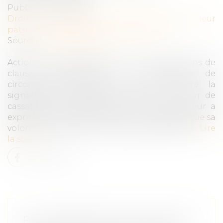
Publié le :
11/05/2023
Droit de la famille, des personnes et de leur
patrimoine
/
Patrimoine et succession
Source :
www.aurep.com
Action en nullité d’avenants de modifications de
clauses bénéficiaires : la recherche de
circonstances extérieures ayant entouré la
signature des avenants requise par la Cour de
cassation pour déterminer si le souscripteur a
exprimé de manière certaine et non équivoque sa
volonté de modifier les clauses bénéficiaires...
Lire
la suite
PAS D’INDEMNITÉ D’OCCUPATION