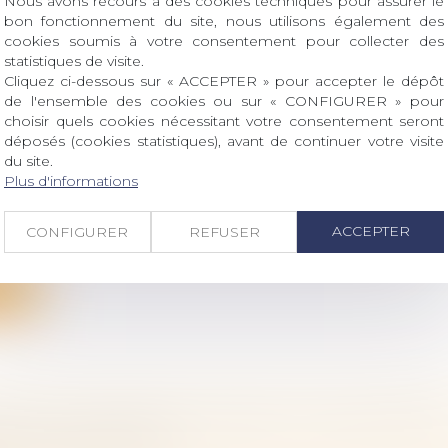
ite
Nous avons recours à des cookies techniques pour assurer le
bon fonctionnement du site, nous utilisons également des
cookies soumis à votre consentement pour collecter des
statistiques de visite.
Cliquez ci-dessous sur « ACCEPTER » pour accepter le dépôt
de l'ensemble des cookies ou sur « CONFIGURER » pour
choisir quels cookies nécessitant votre consentement seront
LIVRE BLANC EN LIGNE : LES QUESTIONS S
déposés (cookies statistiques), avant de continuer votre visite
E
du site.
 famille, des personnes et de leur patrimoine
/
Patrimo
Plus d'informations
 tumultueux en 2019 à propos du projet de réforme du
ACCEPTER
CONFIGURER
REFUSER
ite
TES DE L’INDIVISION CHOISIE : EXCLUSION DE
S D’ACQUISITION