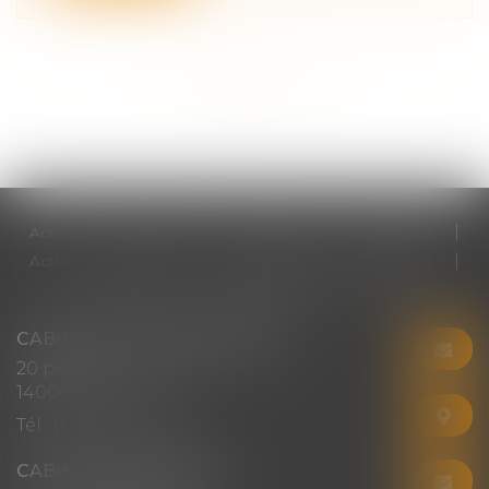
<<
<
...
30
31
32
33
34
35
36
...
>
>>
Accueil
Cabinet
Votre avocat
Expertises
Actus
Honoraires
RDV en ligne
Contact
Plan du site
Mentions légales
Articles
CABINET CHRISTINE CORBEL
20 place saint sauveur
14000 CAEN
Tél :
02 31 50 08 82
CABINET SECONDAIRE