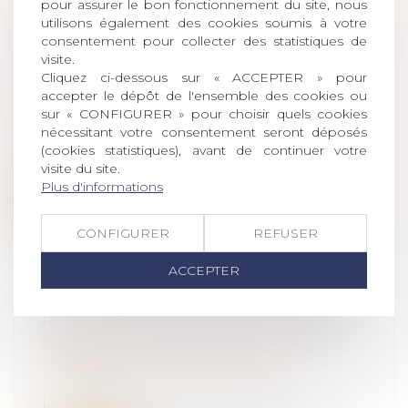
pour assurer le bon fonctionnement du site, nous
PAULIENNE PAR L’USUFRUIT
utilisons également des cookies soumis à votre
consentement pour collecter des statistiques de
RÉSERVÉ
visite.
Droit de la famille, des personnes et de
Cliquez ci-dessous sur « ACCEPTER » pour
leur patrimoine
/
Patrimoine et
accepter le dépôt de l'ensemble des cookies ou
succession
sur « CONFIGURER » pour choisir quels cookies
S’agissant d’une donation en nue-
nécessitant votre consentement seront déposés
propriété contestée par un créancier, les
(cookies statistiques), avant de continuer votre
ju...
visite du site.
Plus d'informations
Lire la suite
CONFIGURER
REFUSER
ACCEPTER
RÈGLEMENT DE LA SUCCESSION
Droit de la famille, des personnes et de
leur patrimoine
/
Patrimoine et
succession
Le légataire à titre universel d’une