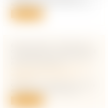
succession copreneur d’un bail rural ave...
Lire la suite
ÉVALUATION DE LA PRESTATION
COMPENSATOIRE : L’EXCLUSION DE
LA VOCATION SUCCESSORALE NE
POSE PAS QUESTION
Droit de la famille, des personnes et de
leur patrimoine
/
Patrimoine et
succession
Confirmant son interprétation constante
de l’article 271 du code civil exclua...
Lire la suite