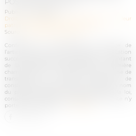
POSE PAS QUESTION
Publié le :
06/04/2022
Droit de la famille, des personnes et de leur
patrimoine
/
Patrimoine et succession
Source :
actu.dalloz-etudiant.fr
Confirmant son interprétation constante de
l’article 271 du code civil excluant la vocation
successorale des époux pour évaluer le montant
de la prestation compensatoire, la première
chambre civile de la Cour de cassation refuse de
transmettre la question prioritaire de
constitutionnalité qui lui était soumise, au nom
du principe d’égalité des époux devant la loi,
considérant que son interprétation du texte n’y
porte aucune atteinte...
Lire la suite