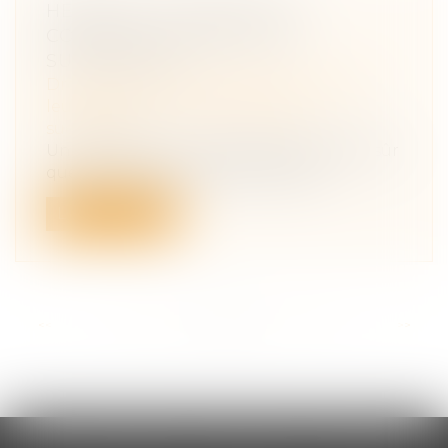
HÉRITAGE : POURQUOI ET
COMMENT REFUSER UNE
SUCCESSION ?
Droit de la famille, des personnes et de
leur patrimoine
/
Patrimoine et
succession
Un héritage, ça ne se refuse pas ? Bien sûr
que si ! Et vous avez même intérê...
Lire la suite
<<
<
...
49
50
51
52
53
54
55
...
>
>>