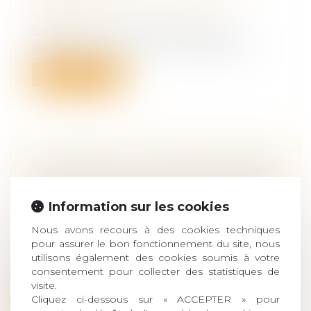
leur patrimoine
/
Patrimoine et
succession
Dans un arrêt, la Cour de Cassation
rappelle qu’un héritier qui se serait ren...
Lire la suite
SUCCESSION : PEUT-ON DÉCLARER
SES ENFANTS INDIGNES À HÉRITER
?
Information sur les cookies
Droit de la famille, des personnes et de
Nous avons recours à des cookies techniques
leur patrimoine
/
Patrimoine et
pour assurer le bon fonctionnement du site, nous
succession
utilisons également des cookies soumis à votre
Un héritier peut être déclaré indigne à
consentement pour collecter des statistiques de
recevoir sa part d'héritage. Mais sou...
visite.
Cliquez ci-dessous sur « ACCEPTER » pour
Lire la suite