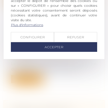
accepter le dépôt de l'ensemble des cookies ou
sur « CONFIGURER » pour choisir quels cookies
nécessitant votre consentement seront déposés
(cookies statistiques), avant de continuer votre
visite du site.
Plus d'informations
FINANCEMENT DES DROITS DE
SUCCESSION : LE PRÊT BANCAIRE
CONFIGURER
REFUSER
FIDUCIAIRE
ACCEPTER
Droit de la famille, des personnes et de
leur patrimoine
/
Patrimoine et
succession
Le règlement des droits de succession, qui
doivent être acquittés six mois ap...
Lire la suite