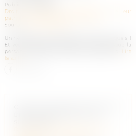
Publié le :
26/08/2020
Droit de la famille, des personnes et de leur
patrimoine
/
Patrimoine et succession
Source :
www.moneyvox.fr
Un héritage, ça ne se refuse pas ? Bien sûr que si !
Et vous avez même intérêt à le faire lorsque la
personne décédée a laissé de lourdes dettes...
Lire
la suite
CERTAINS HÉRITIERS N’ONT PAS LE
DROIT DE RENONCER À UNE
SUCCESSION
Droit de la famille, des personnes et de