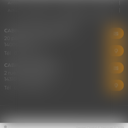
Accueil
Cabinet
Votre avocat
Expertises
Actus
Honoraires
RDV en ligne
Contact
Plan du site
Mentions légales
Articles
CABINET CHRISTINE CORBEL
20 place saint sauveur
14000 CAEN
Tél :
02 31 50 08 82
CABINET SECONDAIRE
2 rue Montebello
14310 VILLERS-BOCAGE
Tél :
02 31 50 08 82
Septeo Digital & Services © 2019