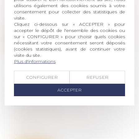
Droit de la famille, des personnes et de
utilisons également des cookies soumis à votre
leur patrimoine
/
Patrimoine et
consentement pour collecter des statistiques de
succession
visite.
Après 9 années d’attente, le registre des
Cliquez ci-dessous sur « ACCEPTER » pour
mandats de protection future vient...
accepter le dépôt de l'ensemble des cookies ou
sur « CONFIGURER » pour choisir quels cookies
Lire la suite
nécessitant votre consentement seront déposés
(cookies statistiques), avant de continuer votre
visite du site.
Plus d'informations
CONFIGURER
REFUSER
LA DONATION EFFECTUÉE AU
PROFIT DU CONJOINT DE L’ÉPOUX
ACCEPTER
SUCCESSIBLE N’EST PAS
RAPPORTABLE
Droit de la famille, des personnes et de
leur patrimoine
/
Patrimoine et
succession
Un défunt laissait pour lui succéder son