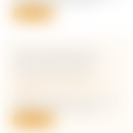
fils et sa fille elle-même décédée,...
Lire la suite
HÉRITIERS RÉSERVATAIRES ET
DÉLAIS DE PRESCRIPTION :
QUELLE APPLICATION POUR
L’ACTION EN RÉDUCTION ?
Droit de la famille, des personnes et de
leur patrimoine
/
Patrimoine et
succession
L'action en réduction est un recours dont
disposent les héritiers réservatair...
Lire la suite