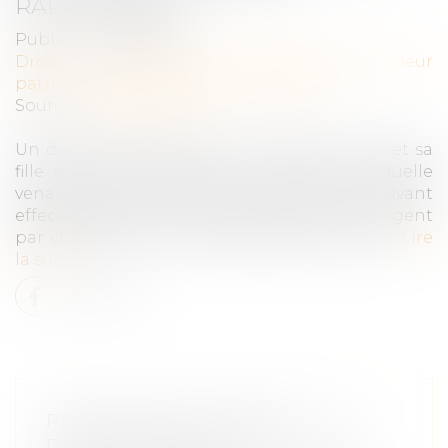
RAPPORTABLE
Publié le :
20/11/2024
Droit de la famille, des personnes et de leur
patrimoine
/
Patrimoine et succession
Source :
www.aurep.com
Un défunt laissait pour lui succéder son fils et sa
fille elle-même décédée, aux droits de laquelle
venaient ses fils. Le de cujus avait de son vivant
effectué plusieurs donations de sommes d’argent
par chèques au nom de l’épouse de son fils...
Lire
la suite
PRESTATIONS FUNÉRAIRES : LA
DGCCRF ÉMET DES