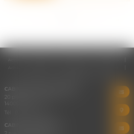
<<
<
...
6
7
8
9
10
11
12
...
>
>>
Accueil
Cabinet
Votre avocat
Expertises
Actus
Honoraires
RDV en ligne
Contact
Plan du site
Mentions légales
Articles
CABINET CHRISTINE CORBEL
20 place saint sauveur
14000 CAEN
Tél :
02 31 50 08 82
CABINET SECONDAIRE
2 rue Montebello