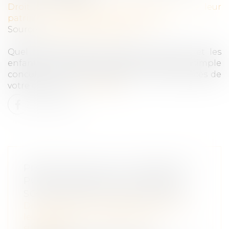
Droit de la famille, des personnes et de leur
patrimoine
/
Patrimoine et succession
Source :
www.notretemps.com
Quel héritage pour le conjoint survivant et les
enfants? Si vous êtes marié, pacsé ou simple
concubin, vos droits diffèrent en cas de décès de
votre conjoint...
Lire la suite
PRÉCISIONS SUR LA POSSIBILITÉ
POUR UN PARENT DE LOUER À
SON ENFANT À UN PRIX RÉDUIT
Droit de la famille, des personnes et de
leur patrimoine
/
Patrimoine et
succession