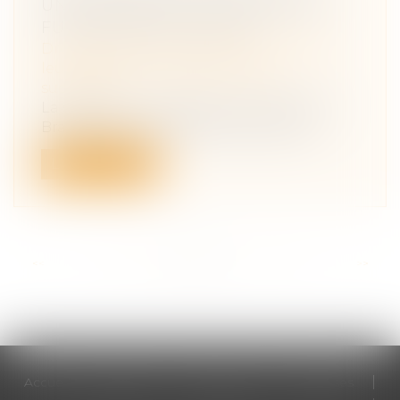
UNE TOMBE EST UN MONUMENT
FUNÉRAIRE INDIVISIBLE
Droit de la famille, des personnes et de
leur patrimoine
/
Patrimoine et
succession
La sculpture « Le Baiser » de Constantin
Brancusi et son socle formant avec u...
Lire la suite
<<
<
...
37
38
39
40
41
42
43
...
>
>>
Accueil
Cabinet
Votre avocat
Expertises