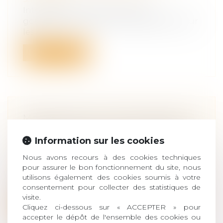
Interrogé sur les intentions du
gouvernement quant à la possibilité pour
les...
Lire la suite
MARIAGE, PACS, UNION LIBRE: LES
DIFFÉRENCES EN CAS DE DÉCÈS
Information sur les cookies
Droit de la famille, des personnes et de
leur patrimoine
/
Patrimoine et
Nous avons recours à des cookies techniques
succession
pour assurer le bon fonctionnement du site, nous
Quel héritage pour le conjoint survivant
utilisons également des cookies soumis à votre
et les enfants? Si vous êtes marié,...
consentement pour collecter des statistiques de
visite.
Lire la suite
Cliquez ci-dessous sur « ACCEPTER » pour
accepter le dépôt de l'ensemble des cookies ou