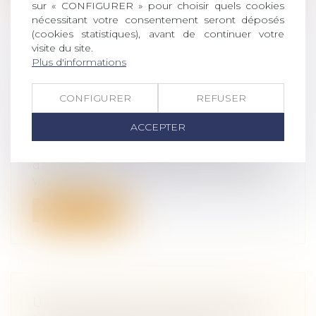
sur « CONFIGURER » pour choisir quels cookies
nécessitant votre consentement seront déposés
(cookies statistiques), avant de continuer votre
visite du site.
Plus d'informations
SUCCESSION : LES DROITS DES
ENFANTS RENFORCÉS
CONFIGURER
REFUSER
Droit de la famille, des personnes et de
leur patrimoine
/
Patrimoine et
ACCEPTER
succession
Deux mesures, destinées à protéger
davantage les descendants d’un défunt,
von...
Lire la suite
UNE SCULPTURE SCELLÉE SUR