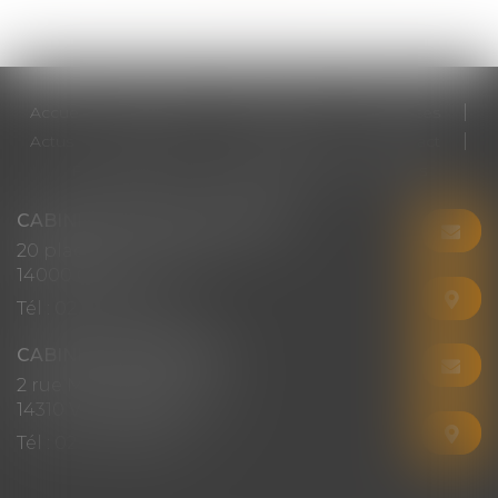
Accueil
Cabinet
Votre avocat
Expertises
Actus
Honoraires
RDV en ligne
Contact
Plan du site
Mentions légales
Articles
CABINET CHRISTINE CORBEL
20 place saint sauveur
14000 CAEN
Tél :
02 31 50 08 82
CABINET SECONDAIRE
2 rue Montebello
14310 VILLERS-BOCAGE
Tél :
02 31 50 08 82