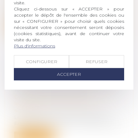
visite.
Le point de départ de la prescription de
Cliquez ci-dessous sur « ACCEPTER » pour
l'action en nullité pour dol d'une d...
accepter le dépôt de l'ensemble des cookies ou
sur « CONFIGURER » pour choisir quels cookies
Lire la suite
nécessitant votre consentement seront déposés
(cookies statistiques), avant de continuer votre
visite du site.
Plus d'informations
CONFIGURER
REFUSER
CRÉATION D'ENTREPRISE :
EXONÉRATION TEMPORAIRE DES
ACCEPTER
DONS FAMILIAUX À HAUTEUR DE
100 000 EUROS PAR DON
Droit de la famille, des personnes et de
leur patrimoine
/
Patrimoine et
succession
Le groupe de travail Fiscal de Walter
France met en lumière le nouveau dispos...
Lire la suite