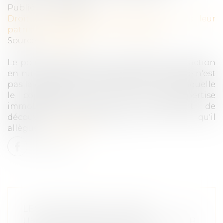
Publié le :
16/12/2020
Droit de la famille, des personnes et de leur
patrimoine
/
Patrimoine et succession
Source :
www.efl.fr
Le point de départ de la prescription de l'action
en nullité pour dol d'une donation-partage n'est
pas la date de l'acte litigieux mais celle à laquelle
le copartageant fait réaliser une expertise
immobilière, expertise lui permettant de
découvrir l'erreur provoquée par le dol qu'il
allègue...
Lire la suite
LES HÉRITIERS DU QUASI-
USUFRUITIER DOIVENT RESTITUER