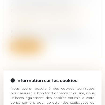
À LA SUCCESSION DU NU-
PROPRIÉTAIRE PRÉDÉCÉDÉ
Droit de la famille, des personnes et de
leur patrimoine
/
Patrimoine et
succession
En présence d’un quasi-usufruit, la
naissance de la créance de restitution da...
Lire la suite
RAPPEL DU POINT DE DÉPART DE
Information sur les cookies
L'ACTION EN NULLITÉ POUR DOL
Nous avons recours à des cookies techniques
D'UNE DONATION-PARTAGE
pour assurer le bon fonctionnement du site, nous
Droit de la famille, des personnes et de
utilisons également des cookies soumis à votre
leur patrimoine
/
Patrimoine et
consentement pour collecter des statistiques de
succession