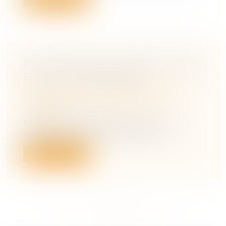
DE LA CESSION DE DROITS INDIVIS
ENTRE CO-INDIVISAIRES
Droit de la famille, des personnes et de
leur patrimoine
/
Patrimoine et
succession
L'efficacité de la cession, par certains
indivisaires, de leurs droits indivi...
Lire la suite
<<
<
...
46
47
48
49
50
51
52
...
>
>>