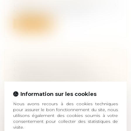
Le rapport sur la réserve héréditaire remis
fin 2019 à la ministre de la Just...
Lire la suite
DES DÉPUTÉS VEULENT
EXONÉRER DE DROITS DE
SUCCESSION LES PROCHES DE
SOIGNANTS VICTIMES DU
CORONAVIRUS
Information sur les cookies
Droit de la famille, des personnes et de
Nous avons recours à des cookies techniques
leur patrimoine
/
Patrimoine et
pour assurer le bon fonctionnement du site, nous
succession
utilisons également des cookies soumis à votre
Quelle reconnaissance pour les familles
consentement pour collecter des statistiques de
de soignants décédés du coronavirus ?...
visite.