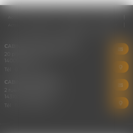
Accueil
Cabinet
Votre avocat
Expertises
Actus
Honoraires
RDV en ligne
Contact
Plan du site
Mentions légales
Articles
CABINET CHRISTINE CORBEL
20 place saint sauveur
14000 CAEN
Tél :
02 31 50 08 82
CABINET SECONDAIRE
2 rue Montebello
14310 VILLERS-BOCAGE
Tél :
02 31 50 08 82