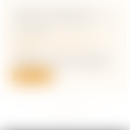
ACTION EN PARTAGE D’UN
CRÉANCIER : COMPÉTENCE DU JAF
DU LIEU DE SITUATION DE
L’IMMEUBLE
Droit de la famille, des personnes et de
leur patrimoine
/
Patrimoine et
succession
S'agissant d'une action en partage d’un
immeuble en indivision entre des épou...
Lire la suite
<<
<
...
53
54
55
56
57
58
59
...
>
>>