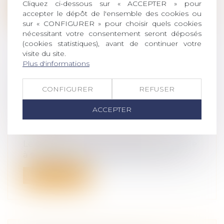
Cliquez ci-dessous sur « ACCEPTER » pour
Lire la suite
accepter le dépôt de l'ensemble des cookies ou
sur « CONFIGURER » pour choisir quels cookies
nécessitant votre consentement seront déposés
(cookies statistiques), avant de continuer votre
visite du site.
Plus d'informations
LE DÉMEMBREMENT DE
PROPRIÉTÉ POUR BAISSER SES
CONFIGURER
REFUSER
IMPÔTS
ACCEPTER
Droit de la famille, des personnes et de
leur patrimoine
/
Patrimoine et
succession
Le démembrement de propriété consiste
à séparer la nue-propriété et l'usufrui...
Lire la suite