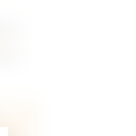
ARENCE
ine et
sur les
ine et