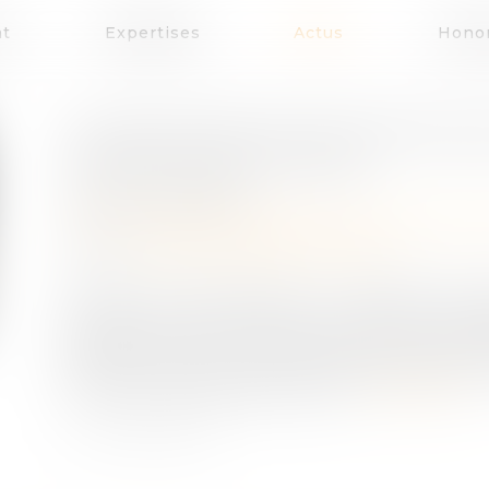
at
Expertises
Actus
Honor
UN REGISTRE POUR CENTRALI
PROTECTION FUTURE
Publié le :
28/11/2024
Droit de la famille, des personnes et de leur 
Source :
cabinet-rs.expert-infos.com
Après 9 années d’attente, le registre des 
prendre vie ! Prévu par la loi relative à l’ad
décembre 2015, ce registre était en attente 
effectif. Un décret qui vient d’être publié et 
le fonctionnement de cet outil...
Lire la suite