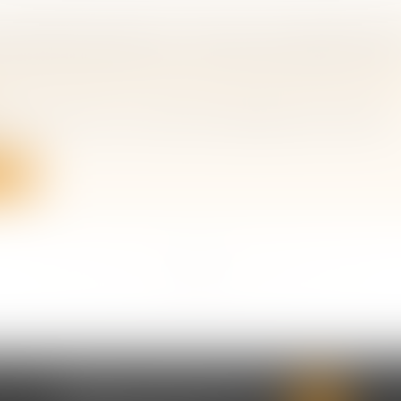
S RÉSERVATAIRES ET DÉLAIS DE PRESCRIPTI
APPLICATION POUR L’ACTION EN RÉDUCTION
 famille, des personnes et de leur patrimoine
/
Patrimo
 réduction est un recours dont disposent les héritiers
.
ite
<<
<
...
6
7
8
9
10
11
12
...
>
>>
CABINET CHRISTINE CORBEL