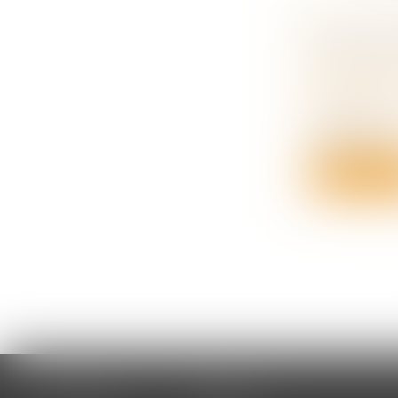
HÉRITIER
QUELLE 
Droit de la
succession
L'action en
réservatair..
Lire la su
Accueil
Cabinet