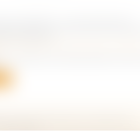
IONS FUNÉRAIRES : LA DGCCRF ÉMET DES
NDATIONS POUR UNE MEILLEURE TRANSP
TRATS OBSÈQUES
 famille, des personnes et de leur patrimoine
/
Patrimo
recommande aux consommateurs de bien s’informer 
ite
STRE POUR CENTRALISER LES MANDATS DE
ION FUTURE
 famille, des personnes et de leur patrimoine
/
Patrimo