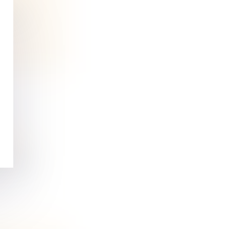
future
DE
ine et
écédée,...