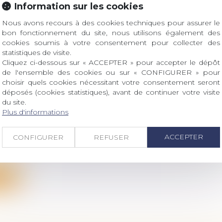
Information sur les cookies
ées d’attente, le registre des mandats de protection 
Nous avons recours à des cookies techniques pour assurer le
bon fonctionnement du site, nous utilisons également des
cookies soumis à votre consentement pour collecter des
ite
statistiques de visite.
Cliquez ci-dessous sur « ACCEPTER » pour accepter le dépôt
de l'ensemble des cookies ou sur « CONFIGURER » pour
choisir quels cookies nécessitant votre consentement seront
déposés (cookies statistiques), avant de continuer votre visite
du site.
TION EFFECTUÉE AU PROFIT DU CONJOINT 
Plus d'informations
 SUCCESSIBLE N’EST PAS RAPPORTABLE
 famille, des personnes et de leur patrimoine
/
Patrimo
ACCEPTER
CONFIGURER
REFUSER
issait pour lui succéder son fils et sa fille elle-même d
ite