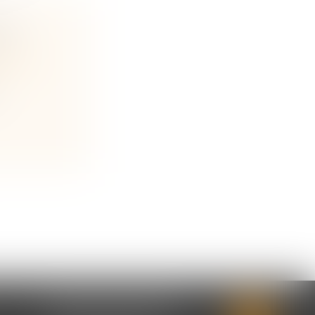
ON :
 ?
ine et
CABINET SECONDAIRE