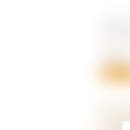
PRESTAT
RECOMMA
DES CON
Droit de la
succession
La DGCCRF 
différents...
Lire la su
UN REGI
PROTECT
Droit de la