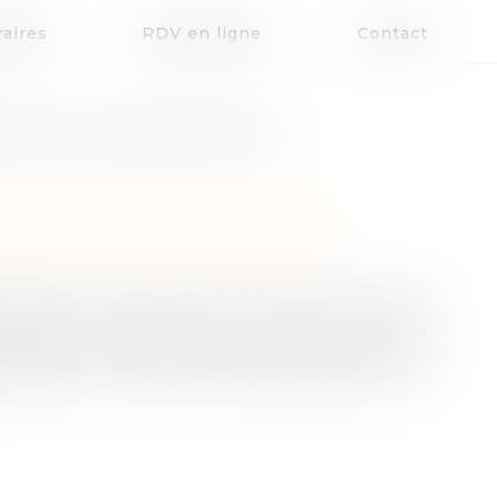
aires
RDV en ligne
Contact
SER LES MANDATS DE
patrimoine
/
Patrimoine et succession
mandats de protection future vient enfin de
aptation de la société au vieillissement du 28
de son décret d’application pour pouvoir être
qui apporte un certain nombre de précisions sur