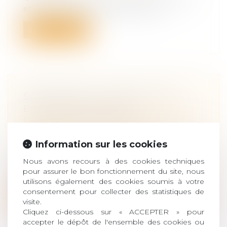
et les enfants? Si vous êtes marié,...
Lire la suite
SUCCESSION : LES DROITS DES
ENFANTS RENFORCÉS
Droit de la famille, des personnes et de
leur patrimoine
/
Patrimoine et
succession
Information sur les cookies
Deux mesures, destinées à protéger
Nous avons recours à des cookies techniques
davantage les descendants d’un défunt,
pour assurer le bon fonctionnement du site, nous
von...
utilisons également des cookies soumis à votre
consentement pour collecter des statistiques de
Lire la suite
visite.
Cliquez ci-dessous sur « ACCEPTER » pour
accepter le dépôt de l'ensemble des cookies ou