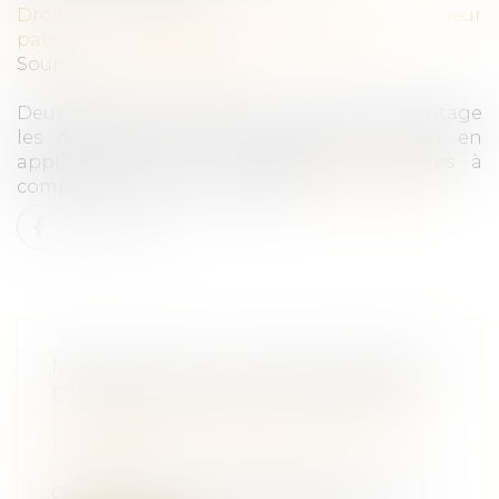
Droit de la famille, des personnes et de leur
patrimoine
/
Patrimoine et succession
Source :
www.info-legs.fr
Deux mesures, destinées à protéger davantage
les descendants d’un défunt, vont entrer en
application pour les successions ouvertes à
compter du 1er novembre 2021...
Lire la suite
MARIAGE, PACS, UNION LIBRE: LES
DIFFÉRENCES EN CAS DE DÉCÈS
Droit de la famille, des personnes et de
leur patrimoine
/
Patrimoine et
succession
Quel héritage pour le conjoint survivant