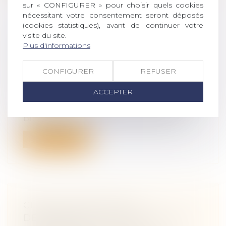
sur « CONFIGURER » pour choisir quels cookies
nécessitant votre consentement seront déposés
(cookies statistiques), avant de continuer votre
visite du site.
UNE SCULPTURE SCELLÉE SUR
Plus d'informations
UNE TOMBE EST UN MONUMENT
FUNÉRAIRE INDIVISIBLE
CONFIGURER
REFUSER
Droit de la famille, des personnes et de
leur patrimoine
/
Patrimoine et
ACCEPTER
succession
La sculpture « Le Baiser » de Constantin
Brancusi et son socle formant avec u...
Lire la suite
CE QU’IL EN COÛTE AU
DEMANDEUR À L’ACTION DE NE