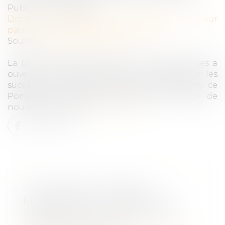
Publié le :
25/04/2025
Droit de la famille, des personnes et de leur
patrimoine
/
Patrimoine et succession
Source :
www.maire-info.com
La Direction générale des Finances publiques a
ouvert en 2022 un service en ligne pour les
successions vacantes. Depuis cette année, ce
Portail des successions vacantes propose de
nouveaux services...
Lire la suite
SUCCESSION VACANTE ET
PRESCRIPTION : ABSENCE DE
SUSPENSION EN L’ABSENCE DE