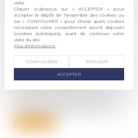
visite.
Cliquez ci-dessous sur « ACCEPTER » pour
Lire la suite
accepter le dépôt de l'ensemble des cookies ou
sur « CONFIGURER » pour choisir quels cookies
nécessitant votre consentement seront déposés
(cookies statistiques), avant de continuer votre
visite du site.
Plus d'informations
DEVOIR DE CONSEIL DU NOTAIRE
ET ASSURANCE-VIE : LE POINT SUR
CONFIGURER
REFUSER
L'OBLIGATION D'INFORMATION EN
ACCEPTER
CAS DE PARTAGE SUCCESSORAL
Droit de la famille, des personnes et de
leur patrimoine
/
Patrimoine et
succession
En matière successorale, le notaire est
tenu à une obligation de conseil enve...
Lire la suite