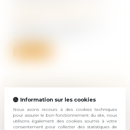
TITRE EXÉCUTOIRE
Droit de la famille, des personnes et de
leur patrimoine
/
Patrimoine et
succession
L’ouverture d’une succession vacante
n’interrompt ni ne suspend
automatiqueme...
Lire la suite
CALCUL DES DROITS DE
SUCCESSION : À QUI LA DETTE ?
Information sur les cookies
Droit de la famille, des personnes et de
Nous avons recours à des cookies techniques
leur patrimoine
/
Patrimoine et
pour assurer le bon fonctionnement du site, nous
succession
utilisons également des cookies soumis à votre
Lorsqu’une succession est répartie entre
consentement pour collecter des statistiques de
un nu-propriétaire et un usufruitier...