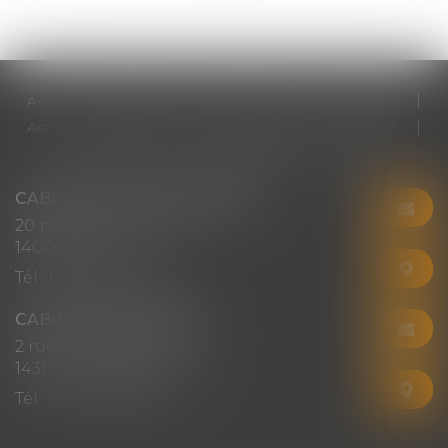
Accueil
Cabinet
Votre avocat
Expertises
Actus
Honoraires
RDV en ligne
Contact
Plan du site
Mentions légales
Articles
CABINET CHRISTINE CORBEL
20 place saint sauveur
14000 CAEN
Tél :
02 31 50 08 82
CABINET SECONDAIRE
2 rue Montebello
14310 VILLERS-BOCAGE
Tél :
02 31 50 08 82