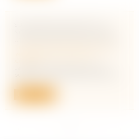
SUCCESSIONS VACANTES : DE
NOUVEAUX SERVICES EN LIGNE
UTILES POUR LES COLLECTIVITÉS
Droit de la famille, des personnes et de
leur patrimoine
/
Patrimoine et
succession
La Direction générale des Finances
publiques a ouvert en 2022 un service en
l...
Lire la suite
<<
<
...
2
3
4
5
6
7
8
...
>
>>