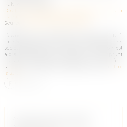
Publié le :
19/04/2023
Droit de la famille, des personnes et de leur
patrimoine
/
Patrimoine et succession
Source :
formation.lefebvre-dalloz.fr
L’owner buy out immobilier ou OBO consiste à
procéder au rachat d’un actif immobilier par une
société détenue par le vendeur. L’opération est
alors financée par le recours à un emprunt
bancaire. Le cédant verse ensuite un loyer à la
société nouvellement propriétaire du bien...
Lire
la suite
ACTION EN NULLITÉ D’UNE
MODIFICATION DE CLAUSE