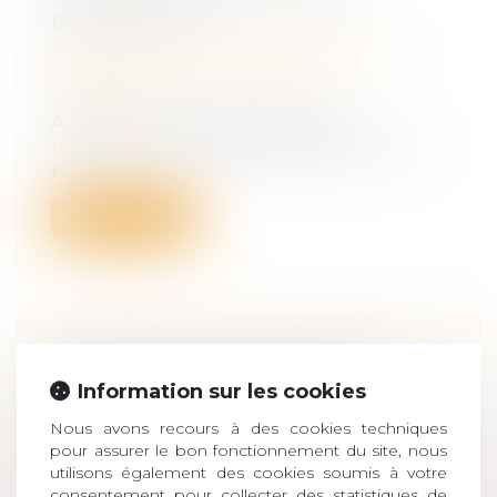
BÉNÉFICIAIRE
Droit de la famille, des personnes et de
leur patrimoine
/
Patrimoine et
succession
Action en nullité d’avenants de
modifications de clauses bénéficiaires : la
r...
Lire la suite
EXTINCTION DE L'ACTION DE
DIVORCE & CONSÉQUENCES
Information sur les cookies
SUCCESSORALES
Nous avons recours à des cookies techniques
Droit de la famille, des personnes et de
pour assurer le bon fonctionnement du site, nous
leur patrimoine
/
Patrimoine et
utilisons également des cookies soumis à votre
succession
consentement pour collecter des statistiques de