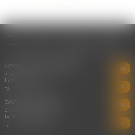
Accueil
Cabinet
Votre avocat
Expertises
Actus
Honoraires
RDV en ligne
Contact
Plan du site
Mentions légales
Articles
CABINET CHRISTINE CORBEL
20 place saint sauveur
14000 CAEN
Tél :
02 31 50 08 82
CABINET SECONDAIRE
2 rue Montebello
14310 VILLERS-BOCAGE
Tél :
02 31 50 08 82