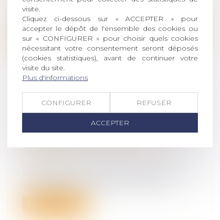
visite.
Le décès d’un époux survenu avant que la
Cliquez ci-dessous sur « ACCEPTER » pour
décision prononçant le divorce ait a...
accepter le dépôt de l'ensemble des cookies ou
sur « CONFIGURER » pour choisir quels cookies
Lire la suite
nécessitant votre consentement seront déposés
(cookies statistiques), avant de continuer votre
visite du site.
Plus d'informations
CONFIGURER
REFUSER
DÉCÈS D’UN ASSOCIÉ DE SOCIÉTÉ
CIVILE : PREUVE DE LA QUALITÉ
ACCEPTER
D'ASSOCIÉ DES HÉRITIERS
Droit de la famille, des personnes et de
leur patrimoine
/
Patrimoine et
succession
En cas de décès d’un associé de société
civile, celle-ci est présumée continu...
Lire la suite