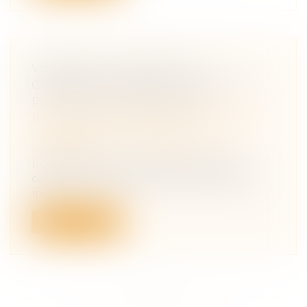
VENDRE À SOI-MÊME OU
COMMENT RENDRE LIQUIDE UN
PATRIMOINE IMMOBILIER
Droit de la famille, des personnes et de
leur patrimoine
/
Patrimoine et
succession
L’owner buy out immobilier ou OBO
consiste à procéder au rachat d’un actif
im...
Lire la suite
<<
<
...
19
20
21
22
23
24
25
...
>
>>