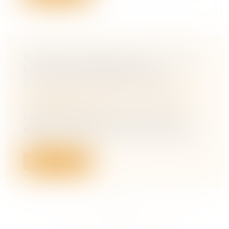
PARTICULIER EMPLOYEUR : VOUS
ÊTES RESPONSABLE DE LA
SÉCURITÉ DE VOTRE EMPLOYÉ
Droit du travail - Salariés
/
Responsabilité
accident du travail
Madame X faisait le ménage chez son
employeur quand elle a chuté du balcon,
v...
Lire la suite
<<
<
...
12
13
14
15
16
17
18
>
>>