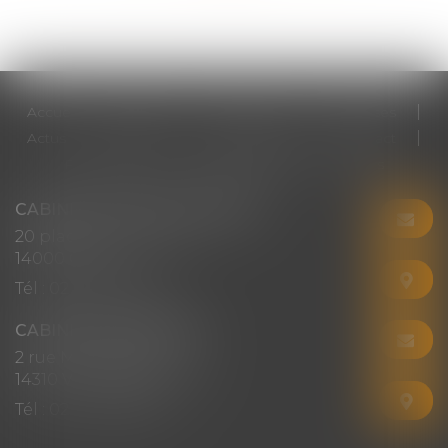
Accueil
Cabinet
Votre avocat
Expertises
Actus
Honoraires
RDV en ligne
Contact
Plan du site
Mentions légales
Articles
CABINET CHRISTINE CORBEL
20 place saint sauveur
14000 CAEN
Tél :
02 31 50 08 82
CABINET SECONDAIRE
2 rue Montebello
14310 VILLERS-BOCAGE
Tél :
02 31 50 08 82