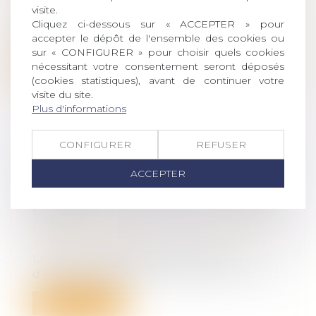
accident du travail
visite.
La cour d’appel de Paris a condamné la
Cliquez ci-dessous sur « ACCEPTER » pour
SNCF à indemniser des salariés qui tra...
accepter le dépôt de l'ensemble des cookies ou
sur « CONFIGURER » pour choisir quels cookies
Lire la suite
nécessitant votre consentement seront déposés
(cookies statistiques), avant de continuer votre
visite du site.
Plus d'informations
CONFIGURER
REFUSER
AMIANTE : LA COUR DE CASSATION
ACCEPTER
RECONNAÎT LE DROIT
À L’INDEMNISATION D’EX-SALARIÉS
D’EDF
Droit du travail - Salariés
/
Responsabilité
accident du travail
Les anciens salariés de la centrale
d’Arjuzanx exposés à l’amiante sont en dr...
Lire la suite