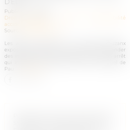
D’EDF
Publié le :
16/06/2021
Droit du travail - Salariés
/
Responsabilité
accident du travail
Source :
www.lemonde.fr
Les anciens salariés de la centrale d’Arjuzanx
exposés à l’amiante sont en droit de demander
des indemnités à leur employeur, selon un arrêt
qui invalide un jugement de la cour d’appel de
Pau...
Lire la suite
POSSIBILITÉ POUR UNE UNION DE
SYNDICATS PROFESSIONNELS DE