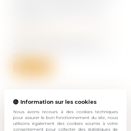
DEMANDER L'INDEMNISATION DU
PRÉJUDICE RÉSULTANT DE
L'ATTEINTE PORTÉE À L'INTÉRÊT
COLLECTIF
Droit du travail - Salariés
/
Responsabilité
accident du travail
Tout syndicat professionnel peut
demander, devant le juge administratif,
rép...
Lire la suite
Information sur les cookies
AMIANTE : UN «PRÉJUDICE
Nous avons recours à des cookies techniques
D’ANXIÉTÉ» RECONNU POUR UNE
pour assurer le bon fonctionnement du site, nous
CENTAINE DE CHEMINOTS
utilisons également des cookies soumis à votre
Droit du travail - Salariés
/
Responsabilité
consentement pour collecter des statistiques de