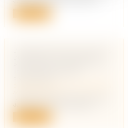
victimes d'un accident du travail ou...
Lire la suite
L’INDEMNISATION DES ACCIDENTS
DU TRAVAIL AVEC INCAPACITÉ
PERMANENTE COMPENSE-T-ELLE
LEURS CONSÉQUENCES
FINANCIÈRES ?
Droit du travail - Salariés
/
Responsabilité
accident du travail
La Direction de la recherche, des études,
de l’évaluation et des statistiques...
Lire la suite