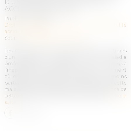
D’UN SALARIÉ À LA SUITE D’UN
ACCIDENT DE TRAVAIL
Publié le :
31/05/2024
Droit du travail - Salariés
/
Responsabilité
accident du travail
Source :
www.lemag-juridique.com
Les règles protectrices applicables aux victimes
d'un accident du travail ou d'une maladie
professionnelle s'appliquent dès lors que
l'inaptitude du salarié, quel que soit le moment
où elle est constatée ou invoquée, a, au moins
partiellement, pour origine cet accident ou cette
maladie et que l'employeur avait connaissance de
cette origine au moment du licenciement...
Lire la
suite