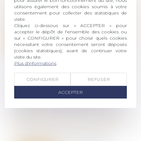
ARRÊTS DE TRAVAIL
pour assurer le bon fonctionnement du site, nous
utilisons également des cookies soumis à votre
Droit du travail - Salariés
/
Responsabilité
consentement pour collecter des statistiques de
accident du travail
visite.
Pour tenter d'enrayer « l'insoutenable »
Cliquez ci-dessous sur « ACCEPTER » pour
creusement du déficit de la Sécurité...
accepter le dépôt de l'ensemble des cookies ou
sur « CONFIGURER » pour choisir quels cookies
Lire la suite
nécessitant votre consentement seront déposés
(cookies statistiques), avant de continuer votre
visite du site.
Plus d'informations
CONFIGURER
REFUSER
RAPPELS DES OBLIGATIONS DE
L’EMPLOYEUR DANS LE CADRE
ACCEPTER
D’UN LICENCIEMENT POUR
INAPTITUDE D’UN SALARIÉ À LA
SUITE D’UN ACCIDENT DE TRAVAIL
Droit du travail - Salariés
/
Responsabilité
accident du travail
Les règles protectrices applicables aux