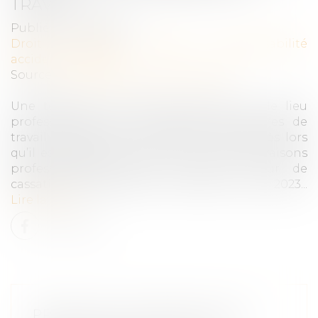
TRAVAIL
Publié le :
06/10/2023
Droit du travail - Salariés
/
Responsabilité
accident du travail
Source :
entreprendre.service-public.fr
Une tentative de suicide survenue sur le lieu
professionnel mais en dehors des heures de
travail constitue un accident du travail dès lors
qu’il est établi qu’elle a eu lieu pour des raisons
professionnelles. C’est ce que la Cour de
cassation a posé dans un arrêt du 1er juin 2023...
Lire la suite
PRÉJUDICE D’ANXIÉTÉ EN CAS