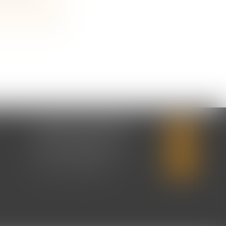
CABINET SECONDAIRE
2 rue Montebello
14310 VILLERS-BOCAGE
Tél :
02 31 50 08 82