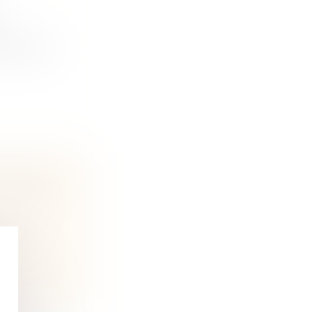
 ?
on est une
S PAR SA
 sans