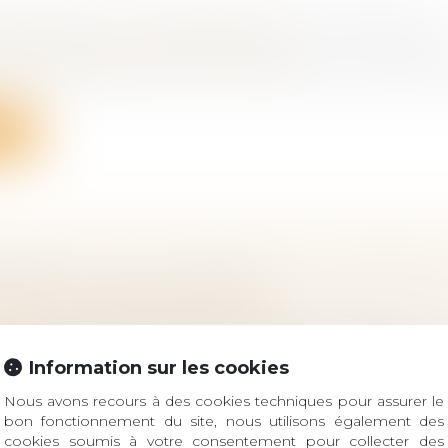
 RÉUSSIR SA TRANSMISSION D'ENTREPRISE
ociétés
/
Transmission d’entreprise
ujet dans la pérennité d'une entreprise, la transmissi
ite
D'UNE FILIALE EN CESSATION DE PAIEMENT
MÈRE : EST-ELLE FAUTIVE ?
ociétés
/
Transmission d’entreprise
 mère peut céder sa filiale en cessation de paiements
Information sur les cookies
ite
Nous avons recours à des cookies techniques pour assurer le
bon fonctionnement du site, nous utilisons également des
cookies soumis à votre consentement pour collecter des