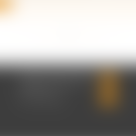
ite
<<
<
...
12
13
14
15
16
17
18
...
>
>>
CABINET CHRISTINE CORBEL
20 place saint sauveur
14000 CAEN
Tél :
02 31 50 08 82