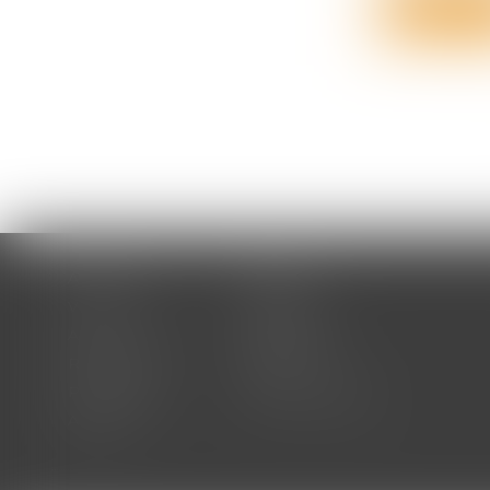
Lire la su
Accueil
Cabinet
Votre avocat
Expertises
Actus
Honoraires
RDV en ligne
Contact
Plan du site
Mentions légales
Articles