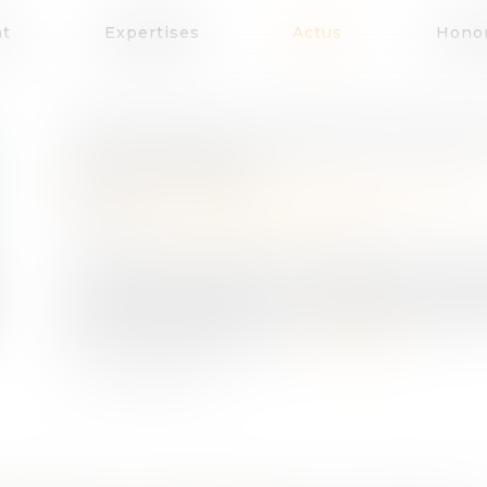
at
Expertises
Actus
Honor
CESSION DE TITRES DE SPI PA
Publié le :
06/03/2023
Droit des sociétés
/
Transmission d’entreprise
Source :
www.compta-online.com
La plus-value réalisée à l'occasion de la c
immobilière (SPI) en France par des person
France est assujettie à un prélèvement spécifiq
19% ou 25% selon les cas...
Lire la suite