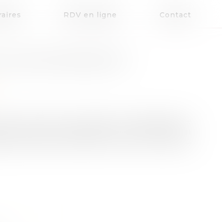
aires
RDV en ligne
Contact
R LES NON-RÉSIDENTS
ession de titres de sociétés à prépondérance
nes morales ou physiques non domiciliées en
ue visé à l'article 244 bis A du CGI, au taux de