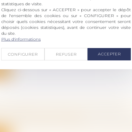
statistiques de visite.
Cliquez ci-dessous sur « ACCEPTER » pour accepter le dépôt
de l'ensemble des cookies ou sur « CONFIGURER » pour
choisir quels cookies nécessitant votre consentement seront
MINIMALISTE DU MINISTÈRE DE LA JUSTICE
déposés (cookies statistiques), avant de continuer votre visite
RE UNIVERSEL DU TRANSFERT UNIVERSEL D
du site.
INE PROFESSIONNEL (TUPP)
Plus d'informations
ociétés
/
Transmission d’entreprise
ur le caractère réellement universel du transfert unive
ACCEPTER
CONFIGURER
REFUSER
ite
DE TITRES DE SPI PAR LES NON-RÉSIDENTS
ociétés
/
Transmission d’entreprise
e réalisée à l'occasion de la cession de titres de société