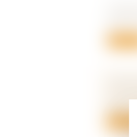
COMMENT
Droit des s
Véritable s
o...
Lire la su
CESSION 
SOCIÉTÉ 
Droit des s
Une société
s'être...
Lire la su