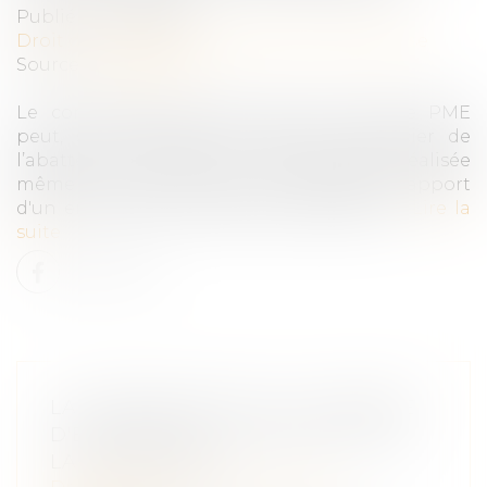
Publié le :
16/10/2019
Droit des sociétés
/
Transmission d’entreprise
Source :
www.n3d.eu
Le contribuable cédant des titres d’une PME
peut, sous certaines conditions, bénéficier de
l’abattement renforcé sur la plus-value réalisée
même si la société a été constituée par apport
d'un entreprise individuelle préexistante...
Lire la
suite
LA TRANSMISSION ET LA REPRISE
D'ENTREPRISE : UN ENJEU POUR
LA CROISSANCE !