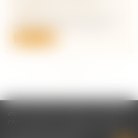
Droit des sociétés
/
Transmission
d’entreprise
En matière de reprise ou de transmission
d'entreprise, le LBO est le montage...
Lire la suite
<<
<
...
26
27
28
29
30
31
32
>
>>
Accueil
Cabinet
Votre avocat
Expertises
Actus
Honoraires
RDV en ligne
Contact
Plan du site
Mentions légales
Articles