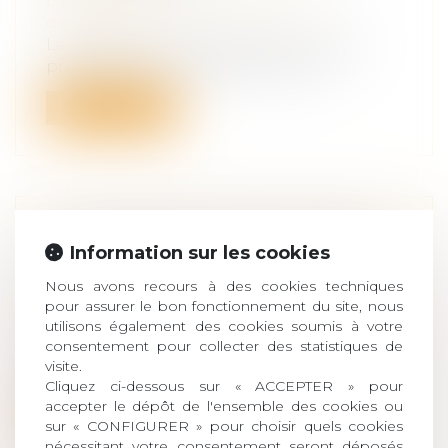
Droit des sociétés
/
Transmission
d’entreprise
Le potentiel de croissance est l'un des
principaux critères d'attractivité d'...
Lire la suite
LA TRANSMISSION DU CONTRAT
Information sur les cookies
D'ASSURANCE EN CAS DE CESSION
Nous avons recours à des cookies techniques
D'ENTREPRISE
pour assurer le bon fonctionnement du site, nous
Droit des sociétés
/
Transmission
utilisons également des cookies soumis à votre
d’entreprise
consentement pour collecter des statistiques de
Faits Une société (X) souscrit une
visite.
assurance « Multirisque hôtel/restaurant 1...
Cliquez ci-dessous sur « ACCEPTER » pour
accepter le dépôt de l'ensemble des cookies ou
Lire la suite
sur « CONFIGURER » pour choisir quels cookies
nécessitant votre consentement seront déposés