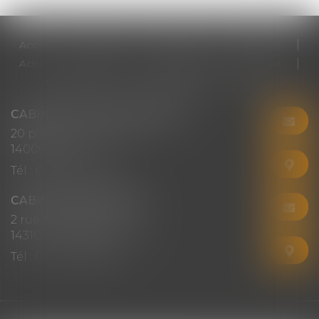
Accueil
Cabinet
Votre avocat
Expertises
Actus
Honoraires
RDV en ligne
Contact
Plan du site
Mentions légales
Articles
CABINET CHRISTINE CORBEL
20 place saint sauveur
14000 CAEN
Tél :
02 31 50 08 82
CABINET SECONDAIRE
2 rue Montebello
14310 VILLERS-BOCAGE
Tél :
02 31 50 08 82