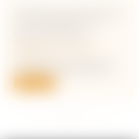
PROMESSE DE CESSION D'ACTIONS
À UN PRIX IRRÉVOCABLEMENT
FIXÉ : UNE LIBÉRALITÉ
CONSTITUTIVE D'UN ACTE
ANORMAL DE GESTION ?
Droit des sociétés
/
Transmission
d’entreprise
Le Conseil d’Etat vient de juger que ne
consent pas une libéralité constituti...
Lire la suite
<<
<
...
16
17
18
19
20
21
22
...
>
>>