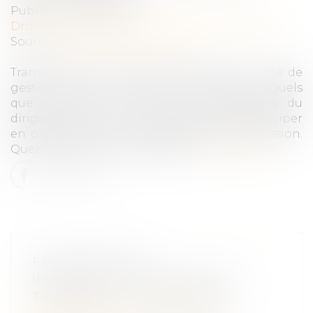
Publié le :
04/05/2022
Droit des sociétés
/
Transmission d’entreprise
Source :
www.la-vie-nouvelle.fr
Transmettre son entreprise n’est pas un acte de
gestion courante et ne s’improvise pas ! Quels
que soient le contexte et les objectifs du
dirigeant-cédant, il est indispensable d’anticiper
en organisant et en optimisant la transmission.
Quels sont les points essentiels...
Lire la suite
ENTREPRENEUR
INDIVIDUEL : FORMALITÉS DU
TRANSFERT DE PATRIMOINE