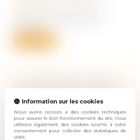
Droit des sociétés
/
Transmission
d’entreprise
Un décret et un arrêté précisent les
formalités permettant de rendre
opposabl...
Lire la suite
LE COTRANSIGEANT DU MINEUR
NE PEUT INVOQUER LA NULLITÉ
POUR ABSENCE D’AUTORISATION
Information sur les cookies
DU JUGE
Nous avons recours à des cookies techniques
Droit des sociétés
/
Transmission
pour assurer le bon fonctionnement du site, nous
d’entreprise
utilisons également des cookies soumis à votre
L’absence d’autorisation de
consentement pour collecter des statistiques de
l’administrateur légal par le juge des
visite.
tutelles à...