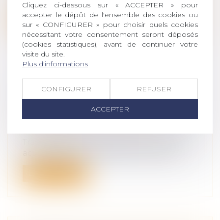
Cliquez ci-dessous sur « ACCEPTER » pour
accepter le dépôt de l'ensemble des cookies ou
Lire la suite
sur « CONFIGURER » pour choisir quels cookies
nécessitant votre consentement seront déposés
(cookies statistiques), avant de continuer votre
visite du site.
Plus d'informations
COMMENT ORGANISER ET
CONFIGURER
REFUSER
OPTIMISER LA TRANSMISSION
D’ENTREPRISE ?
ACCEPTER
Droit des sociétés
/
Transmission
d’entreprise
Transmettre son entreprise n’est pas un
acte de gestion courante et ne s’impr...
Lire la suite