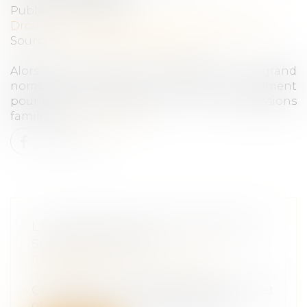
Publié le :
16/09/2020
Droit des sociétés
/
Transmission d’entreprise
Source :
www.chefdentreprise.com
Alors que la crise du Covid-19 met un grand
nombre d'entreprises en difficulté, le moment
pourrait être propice aux transmissions
familiales...
Lire la suite
LA TRANSMISSION DES PARTS DE
SOCIÉTÉS CIVILES
Droit des sociétés
/
Transmission
d’entreprise
On connaît le succès des sociétés civiles et
on constate un nombre significat...