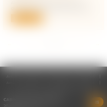
Alors que la crise du Covid-19 met un
grand nombre d'entreprises en difficult...
Lire la suite
<<
<
...
22
23
24
25
26
27
28
...
>
>>
Accueil
Cabinet
Votre avocat
Expertises
Actus
Honoraires
RDV en ligne
Contact
Plan du site
Mentions légales
Articles
CABINET CHRISTINE CORBEL
20 place saint sauveur