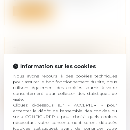
Lire la suite
TRANSMISSION D'ENTREPRISE :
FORMALITÉS ET FISCALITÉ
Droit des sociétés
/
Transmission
Information sur les cookies
d’entreprise
Nous avons recours à des cookies techniques
Vous êtes chef d’entreprise. Vous
pour assurer le bon fonctionnement du site, nous
souhaitez pour diverses raisons cesser
utilisons également des cookies soumis à votre
votr...
consentement pour collecter des statistiques de
visite.
Lire la suite
Cliquez ci-dessous sur « ACCEPTER » pour
accepter le dépôt de l'ensemble des cookies ou
sur « CONFIGURER » pour choisir quels cookies
nécessitant votre consentement seront déposés
(cookies statistiques), avant de continuer votre