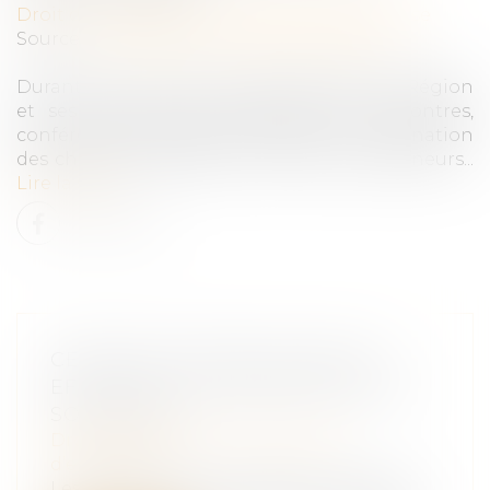
Droit des sociétés
/
Transmission d’entreprise
Source :
entreprises.nouvelle-aquitaine.fr
Durant tout ce mois de novembre 2023, la Région
et ses partenaires proposent des rencontres,
conférences, rendez-vous d’affaire à destination
des chefs d’entreprises ou de futurs repreneurs...
Lire la suite
CESSION DE PARTS SOCIALES :
EFFETS DE LA PRÉSOMPTION DE
SOLIDARITÉ
Droit des sociétés
/
Transmission
d’entreprise
Les conventions qui emportent cession