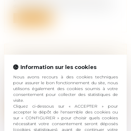
de contrôle d'une société commerciale p...
Lire la suite
A LYON, L'IFA PRÉSENTE UN GUIDE
CONSACRÉ À LA TRANSMISSION
Information sur les cookies
D'ENTREPRISE
Nous avons recours à des cookies techniques
Droit des sociétés
/
Transmission
pour assurer le bon fonctionnement du site, nous
d’entreprise
utilisons également des cookies soumis à votre
L'IFA présentait à Lyon le 15 septembre,
consentement pour collecter des statistiques de
son nouveau guide consacré à la tran...
visite.
Cliquez ci-dessous sur « ACCEPTER » pour
Lire la suite
accepter le dépôt de l'ensemble des cookies ou
sur « CONFIGURER » pour choisir quels cookies
nécessitant votre consentement seront déposés
(cookies statistiques), avant de continuer votre