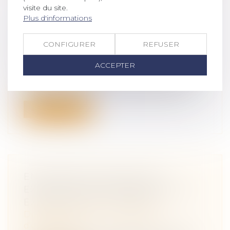
visite du site.
Plus d'informations
MOIS DE LA TRANSMISSION
REPRISE D'ENTREPRISE 2023
CONFIGURER
REFUSER
Droit des sociétés
/
Transmission
ACCEPTER
d’entreprise
Durant tout ce mois de novembre 2023, la
Région et ses partenaires proposent ...
Lire la suite
ENTREPRISE INDIVIDUELLE,
EXPLOITATION PERSONNELLE ET
EXONÉRATION « DUTREIL »
Droit des sociétés
/
Transmission
d’entreprise