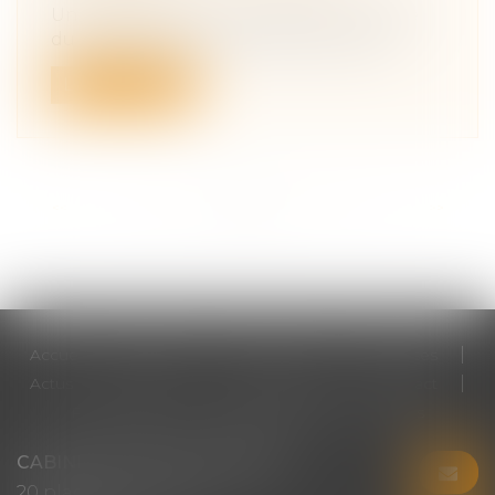
Un arrêt de la cour de cassation en date
du 21 juin 2023 concernant la transm...
Lire la suite
<<
<
...
9
10
11
12
13
14
15
...
>
>>
Accueil
Cabinet
Votre avocat
Expertises
Actus
Honoraires
RDV en ligne
Contact
Plan du site
Mentions légales
Articles
CABINET CHRISTINE CORBEL
20 place saint sauveur