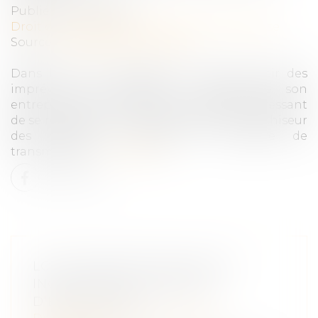
Publié le :
02/03/2022
Droit des sociétés
/
Transmission d’entreprise
Source :
officieldelafranchise.fr
Dans la vie d’un franchisé, il peut y avoir des
imprévus qui obligent à transmettre son
entreprise à un tiers. Il peut donc être intéressant
de se renseigner en amont auprès du franchiseur
des règles en vigueur en matière de
transmission...
Lire la suite
LOI DE FINANCES 2022, UNE
INCITATION À LA REPRISE
D’ENTREPRISES