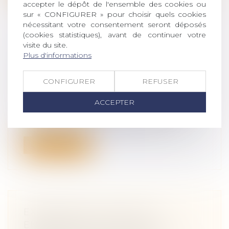
accepter le dépôt de l'ensemble des cookies ou
sur « CONFIGURER » pour choisir quels cookies
nécessitant votre consentement seront déposés
(cookies statistiques), avant de continuer votre
visite du site.
TRANSMISSION D’ENTREPRISE EN
Plus d'informations
FRANCHISE : QUELLES SONT LES
RÈGLES ?
CONFIGURER
REFUSER
Droit des sociétés
/
Transmission
d’entreprise
ACCEPTER
Dans la vie d’un franchisé, il peut y avoir
des imprévus qui obligent à trans...
Lire la suite
EXONÉRATION DUTREIL ET
ENTREPRISE INDIVIDUELLE : LE