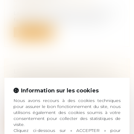
Droit des sociétés
/
Transmission
d’entreprise
La loi de finances 2022 a pour objectif de
favoriser la croissance économique...
Lire la suite
LE SUCCESSEUR DU PRÉSIDENT
D'UNE SAS PEUT ÊTRE
DÉSIGNÉ NOMMÉMENT À L'AVANCE
Information sur les cookies
Droit des sociétés
/
Transmission
d’entreprise
Nous avons recours à des cookies techniques
pour assurer le bon fonctionnement du site, nous
Le successeur du président d'une société
utilisons également des cookies soumis à votre
par actions simplifiée, pour le cas...
consentement pour collecter des statistiques de
visite.
Lire la suite
Cliquez ci-dessous sur « ACCEPTER » pour