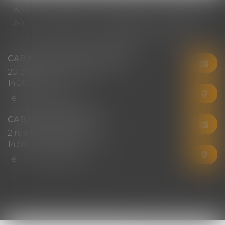
Accueil
Cabinet
Votre avocat
Expertises
Actus
Honoraires
RDV en ligne
Contact
Plan du site
Mentions légales
Articles
CABINET CHRISTINE CORBEL
20 place saint sauveur
14000 CAEN
Tél :
02 31 50 08 82
CABINET SECONDAIRE
2 rue Montebello
14310 VILLERS-BOCAGE
Tél :
02 31 50 08 82