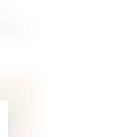
A
érer être un
LES SONT
transmiss...