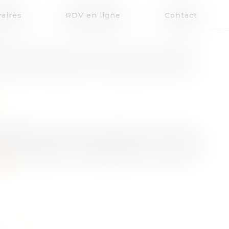
aires
RDV en ligne
Contact
SE FAMILIALE : QUELLES SONT
ficultés lors de leur transmission. En France,
 transmission intra-familiale alors qu’elles
uite