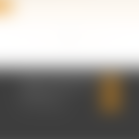
ite
<<
<
...
10
11
12
13
14
15
16
...
>
>>
CABINET CHRISTINE CORBEL
20 place saint sauveur
14000 CAEN
Tél :
02 31 50 08 82