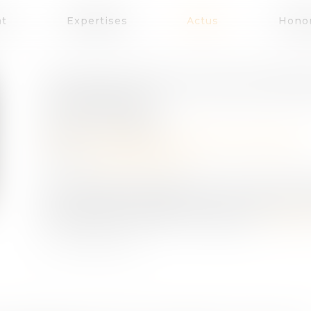
at
Expertises
Actus
Honor
TRANSMISSION D’UNE ENTREPRI
LES ENJEUX ?
Publié le :
24/07/2023
Droit des sociétés
/
Transmission d’entreprise
Source :
www.latribune.fr
Les entreprises familiales rencontrent des dif
elles seraient seulement 17% à réaliser une
représenteraient 65% en Allemagne...
Lire la s