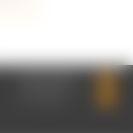
CABINET SECONDAIRE
2 rue Montebello
14310 VILLERS-BOCAGE
Tél :
02 31 50 08 82