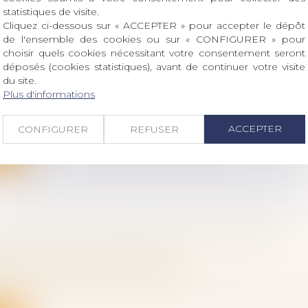
statistiques de visite.
Cliquez ci-dessous sur « ACCEPTER » pour accepter le dépôt
de l'ensemble des cookies ou sur « CONFIGURER » pour
choisir quels cookies nécessitant votre consentement seront
UTREIL : LA LOCATION ÉQUIPÉE EST-ELLE U
déposés (cookies statistiques), avant de continuer votre visite
 ÉLIGIBLE ?
du site.
ociétés
/
Transmission d’entreprise
Plus d'informations
nouvelle fois contredire la position administrative, l
ACCEPTER
CONFIGURER
REFUSER
ite
TIONS SUR LES PLUS-VALUES LORS DE LA
SSION D'UNE ENTREPRISE
ociétés
/
Transmission d’entreprise
ozic attire l'attention de M. le ministre de l'économie, d