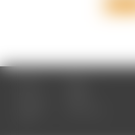
Lire la su
Accueil
Cabinet
Votre avocat
Expertises
Actus
Honoraires
RDV en ligne
Contact
Plan du site
Mentions légales
Articles