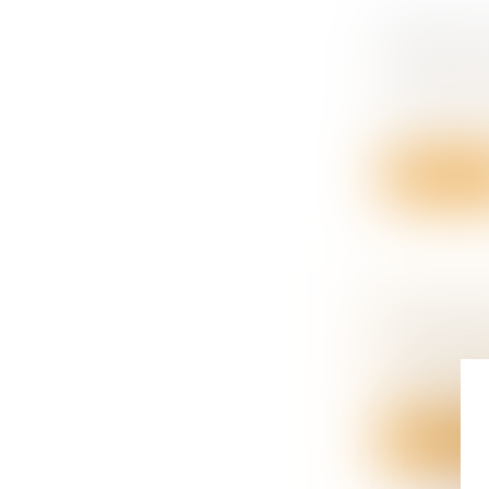
ASPECTS
REPRISE
Droit des s
La reprise 
v...
Lire la su
TRANSMIS
LES ENJE
Droit des s
Les entrepri
Lire la su