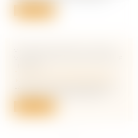
Lire la suite
VIOLENCES SEXUELLES : 122 600
VICTIMES DONT UNE MAJORITÉ DE
FEMMES
Droit de la famille, des personnes et de
leur patrimoine
/
Violences familiales
Les services de police et de gendarmerie
nationales ont enregistré 450 100 vi...
Lire la suite