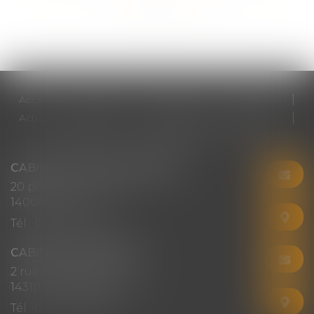
<<
<
...
2
3
4
5
6
7
8
...
>
>>
Accueil
Cabinet
Votre avocat
Expertises
Actus
Honoraires
RDV en ligne
Contact
Plan du site
Mentions légales
Articles
CABINET CHRISTINE CORBEL
20 place saint sauveur
14000 CAEN
Tél :
02 31 50 08 82
CABINET SECONDAIRE
2 rue Montebello
14310 VILLERS-BOCAGE
Tél :
02 31 50 08 82