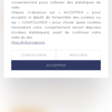
consentement pour collecter des statistiques de
leur patrimoine
/
Violences familiales
visite.
91% des victimes de violences sexistes ou
Cliquez ci-dessous sur « ACCEPTER » pour
sexuelles (VSS) dans les transports...
accepter le dépôt de l'ensemble des cookies ou
sur « CONFIGURER » pour choisir quels cookies
Lire la suite
nécessitant votre consentement seront déposés
(cookies statistiques), avant de continuer votre
visite du site.
Plus d'informations
CONFIGURER
REFUSER
VIOLENCES ET HARCÈLEMENT
SUBIS PAR LES FEMMES : LE
ACCEPTER
DÉFENSEUR DES DROITS POINTE
DES INSUFFISANCES DANS
L’ACCUEIL, LA PRISE EN CHARGE
ET LA RECONNAISSANCE DES FAITS
Droit de la famille, des personnes et de
leur patrimoine
/
Violences familiales
À l’occasion de la Journée internationale
des droits des femmes, le Défenseur...