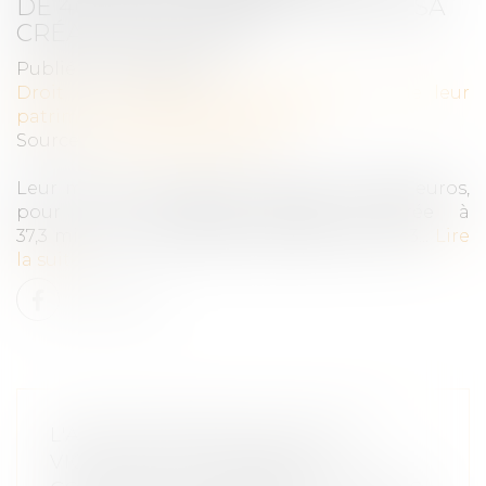
DE 40 000 PERSONNES DEPUIS SA
CRÉATION FIN 2023
Publié le :
04/04/2025
Droit de la famille, des personnes et de leur
patrimoine
/
Violences familiales
Source :
www.francetvinfo.fr
Leur montant moyen attribué est de 890 euros,
pour une enveloppe globale chiffrée à
37,3 millions d'euros depuis décembre 2023...
Lire
la suite
L'AIDE D'URGENCE POUR LES
VICTIMES DE VIOLENCES