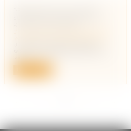
PERSISTANCE DE VIOLENCES
SEXISTES ET SEXUELLES SOUS
RELATION D'AUTORITÉ
Droit de la famille, des personnes et de
leur patrimoine
/
Violences familiales
Un rapport consacré aux violences
sexistes et sexuelles faites aux femmes
sou...
Lire la suite
<<
<
...
3
4
5
6
7
8
9
...
>
>>