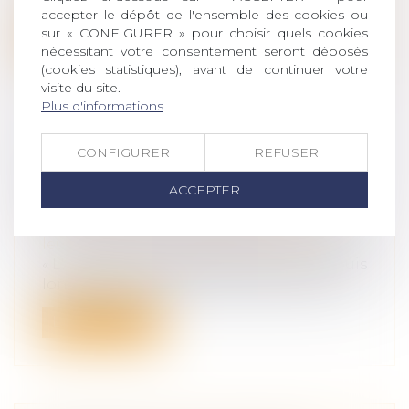
accepter le dépôt de l'ensemble des cookies ou
sur « CONFIGURER » pour choisir quels cookies
Lire la suite
nécessitant votre consentement seront déposés
(cookies statistiques), avant de continuer votre
visite du site.
Plus d'informations
CONFIGURER
REFUSER
METTRE FIN AUX VIOLENCES ET
DISCRIMINATIONS À L'ÉGARD DES
ACCEPTER
FEMMES LBQ EN EUROPE
Droit de la famille, des personnes et de
leur patrimoine
/
Violences familiales
« L'Assemblée parlementaire a joué depuis
longtemps un rôle prépondérant dans...
Lire la suite