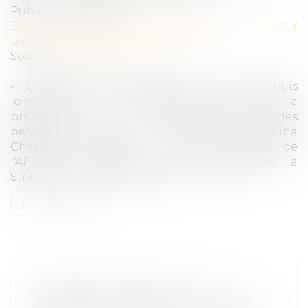
Publié le :
20/12/2024
Droit de la famille, des personnes et de leur
patrimoine
/
Violences familiales
Source :
pace.coe.int
« L'Assemblée parlementaire a joué depuis
longtemps un rôle prépondérant dans la
promotion et la protection des droits des
personnes LGBTI », a déclaré Despina
Chatzivassiliou-Tsovilis, Secrétaire Générale de
l'APCE, à l'ouverture d'une conférence à
Strasbourg sur les violences...
Lire la suite
VIOLENCE CONJUGALE : LE
CONTRÔLE COERCITIF, UN CRIME