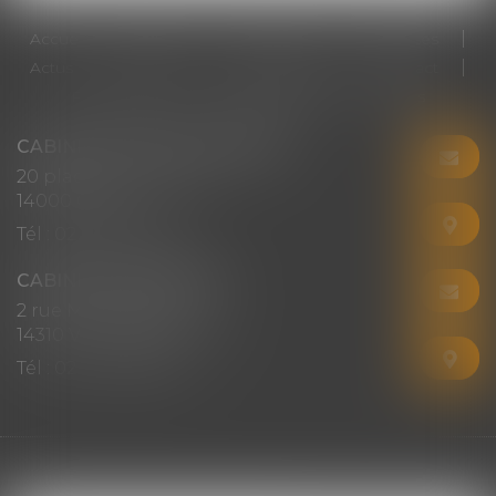
Accueil
Cabinet
Votre avocat
Expertises
Actus
Honoraires
RDV en ligne
Contact
Plan du site
Mentions légales
Articles
CABINET CHRISTINE CORBEL
20 place saint sauveur
14000 CAEN
Tél :
02 31 50 08 82
CABINET SECONDAIRE
2 rue Montebello
14310 VILLERS-BOCAGE
Tél :
02 31 50 08 82