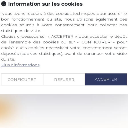
Information sur les cookies
e violences conjugales ont augmenté de 15% en 2022, 
Nous avons recours à des cookies techniques pour assurer le
bon fonctionnement du site, nous utilisons également des
cookies soumis à votre consentement pour collecter des
ite
statistiques de visite.
Cliquez ci-dessous sur « ACCEPTER » pour accepter le dépôt
de l'ensemble des cookies ou sur « CONFIGURER » pour
choisir quels cookies nécessitant votre consentement seront
déposés (cookies statistiques), avant de continuer votre visite
du site.
ES CONJUGALES : LE DÉPÔT DE PLAINTE ÉT
Plus d'informations
 HÔPITAUX DE L'AP-HP
 famille, des personnes et de leur patrimoine
/
Violenc
ACCEPTER
CONFIGURER
REFUSER
nouvelle qui pourrait changer les choses pour de nom
ite