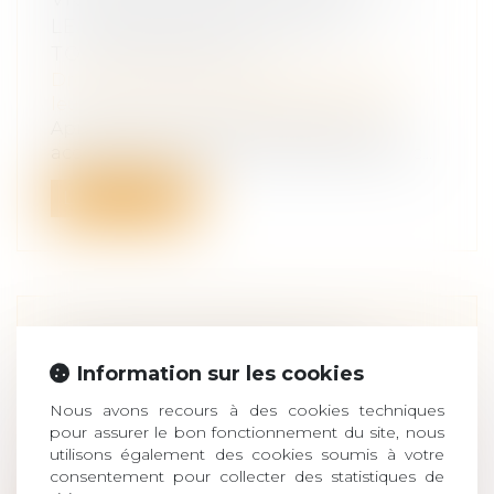
LE PARLEMENT EUROPÉEN -
TOUTELEUROPE.EU
Droit de la famille, des personnes et de
leur patrimoine
/
Violences familiales
Après de nombreuses discussions, un
accord a été trouvé sur la première direc...
Lire la suite
VIOLENCE CONJUGALE : DE
NOUVELLES AIDES POUR LES
Information sur les cookies
VICTIMES
Nous avons recours à des cookies techniques
Droit de la famille, des personnes et de
pour assurer le bon fonctionnement du site, nous
leur patrimoine
/
Violences familiales
utilisons également des cookies soumis à votre
Pourquoi est-il indispensable de prendre
consentement pour collecter des statistiques de