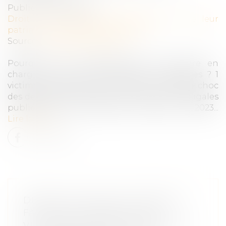
Publié le :
09/02/2024
Droit de la famille, des personnes et de leur
patrimoine
/
Violences familiales
Source :
www.aide-sociale.fr
Pourquoi est-il indispensable de prendre en
charge les victimes de violences conjugales ? 1
victime toutes les 3 minutes. Voici le chiffre choc
des dernières études sur les violences conjugales
publiées par le ministère de l’Intérieur fin 2023...
Lire la suite
DIRECTIVE SUR LES VIOLENCES
FAITES AUX FEMMES : UNE
VICTOIRE EN DEMI-TEINTE POUR