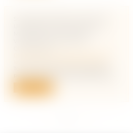
SOUTIEN FINANCIER -UNE AIDE
UNIVERSELLE D’URGENCE EST
MISE EN PLACE POUR LES
VICTIMES DE VIOLENCES
CONJUGALES
Droit de la famille, des personnes et de
leur patrimoine
/
Violences familiales
Toute victime de violences conjugales
peut, à compter du 1er décembre 2023, b...
Lire la suite
<<
<
...
9
10
11
12
13
14
15
>
>>