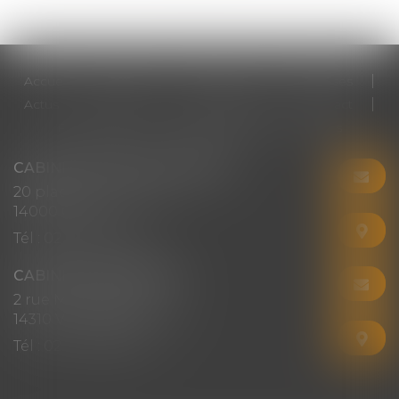
Accueil
Cabinet
Votre avocat
Expertises
Actus
Honoraires
RDV en ligne
Contact
Plan du site
Mentions légales
Articles
CABINET CHRISTINE CORBEL
20 place saint sauveur
14000 CAEN
Tél :
02 31 50 08 82
CABINET SECONDAIRE
2 rue Montebello
14310 VILLERS-BOCAGE
Tél :
02 31 50 08 82