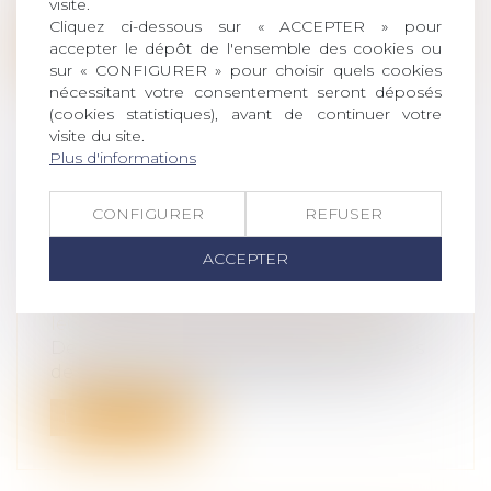
en charge les victimes de violences...
visite.
Cliquez ci-dessous sur « ACCEPTER » pour
Lire la suite
accepter le dépôt de l'ensemble des cookies ou
sur « CONFIGURER » pour choisir quels cookies
nécessitant votre consentement seront déposés
(cookies statistiques), avant de continuer votre
visite du site.
Plus d'informations
VIOLENCES CONJUGALES : QUEL
CONFIGURER
REFUSER
EST LE MONTANT DE L’AIDE
D’URGENCE DE LA CAF POUR LES
ACCEPTER
VICTIMES ?
Droit de la famille, des personnes et de
leur patrimoine
/
Violences familiales
Depuis le 1er décembre 2023, les victimes
de violences conjugales peuvent rec...
Lire la suite