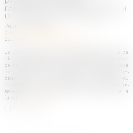
PERSONNES VICTIMES
D'INFRACTIONS COMMISES AU SEIN
DU COUPLE OU DE LA FAMILLE
Publié le :
14/12/2021
(NPU) Droit de la famille
Source :
www.affaires-publiques.org
Le décret précise les modalités d'application de
diverses dispositions du code pénal ou du code
de procédure pénale afin de renforcer l'effectivité
des droits et de la protection accordés par ces
dispositions aux personnes, mineures ou
majeures, victimes de violences ou d'infractions
sexuelles commises au sein du couple ou de la
famille...
Lire la suite