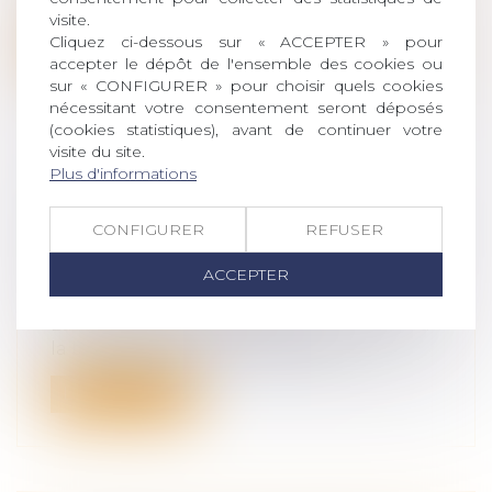
père pour que lui soit accordé un droit...
visite.
Cliquez ci-dessous sur « ACCEPTER » pour
Lire la suite
accepter le dépôt de l'ensemble des cookies ou
sur « CONFIGURER » pour choisir quels cookies
nécessitant votre consentement seront déposés
(cookies statistiques), avant de continuer votre
visite du site.
Plus d'informations
LA FILIATION DE L’ENFANT ISSU
D’UNE ASSISTANCE MÉDICALE À LA
CONFIGURER
REFUSER
PROCRÉATION APRÈS LA LOI DU 2
AOÛT 2021
ACCEPTER
(NPU) Droit de la famille
La loi n° 2021-1017 du 2 août 2021 relative à
la bioéthique ne révolutionne p...
Lire la suite