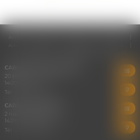
Accueil
Cabinet
Votre avocat
Expertises
Actus
Honoraires
RDV en ligne
Contact
Plan du site
Mentions légales
Articles
CABINET CHRISTINE CORBEL
20 place saint sauveur
14000 CAEN
Tél :
02 31 50 08 82
CABINET SECONDAIRE
2 rue Montebello
14310 VILLERS-BOCAGE
Tél :
02 31 50 08 82