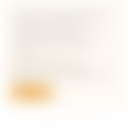
LE DÉCRET DU 23 NOVEMBRE 2021
TENDANT À RENFORCER
L'EFFECTIVITÉ DES DROITS DES
PERSONNES VICTIMES
D'INFRACTIONS COMMISES AU
SEIN DU COUPLE OU DE LA
FAMILLE
(NPU) Droit de la famille
Le décret précise les modalités
d'application de diverses dispositions du
cod...
Lire la suite
<<
<
1
2
3
4
5
6
>
>>