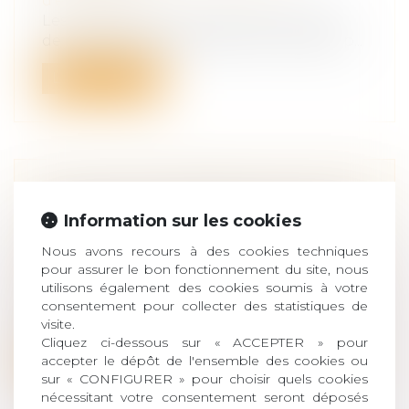
d’entreprise
Les conventions qui emportent cession
de contrôle d'une société commerciale p...
Lire la suite
A LYON, L'IFA PRÉSENTE UN GUIDE
Information sur les cookies
CONSACRÉ À LA TRANSMISSION
D'ENTREPRISE
Nous avons recours à des cookies techniques
Droit des sociétés
/
Transmission
pour assurer le bon fonctionnement du site, nous
d’entreprise
utilisons également des cookies soumis à votre
L'IFA présentait à Lyon le 15 septembre,
consentement pour collecter des statistiques de
visite.
son nouveau guide consacré à la tran...
Cliquez ci-dessous sur « ACCEPTER » pour
accepter le dépôt de l'ensemble des cookies ou
Lire la suite
sur « CONFIGURER » pour choisir quels cookies
nécessitant votre consentement seront déposés