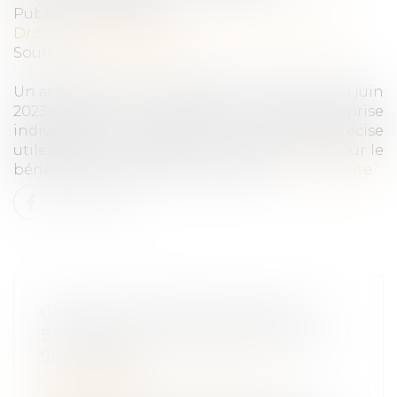
Publié le :
08/09/2023
Droit des sociétés
/
Transmission d’entreprise
Source :
www.aurep.com
Un arrêt de la cour de cassation en date du 21 juin
2023 concernant la transmission d’une entreprise
individuelle de location en meublé précise
utilement les conditions requises ou non pour le
bénéfice de l’exonération « Dutreil »...
Lire la suite
CESSION DE PARTS SOCIALES :
EFFETS DE LA PRÉSOMPTION DE
SOLIDARITÉ
Droit des sociétés
/
Transmission