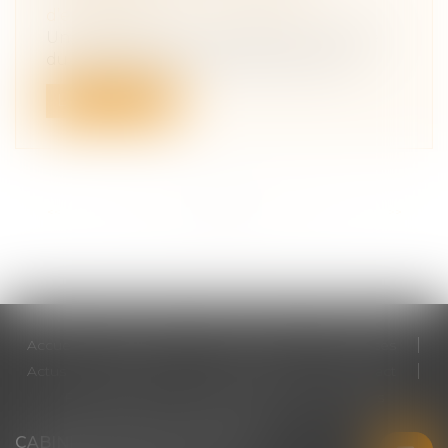
d’entreprise
Un arrêt de la cour de cassation en date
du 21 juin 2023 concernant la transm...
Lire la suite
<<
<
...
9
10
11
12
13
14
15
...
>
>>
Accueil
Cabinet
Votre avocat
Expertises
Actus
Honoraires
RDV en ligne
Contact
Plan du site
Mentions légales
Articles
CABINET CHRISTINE CORBEL