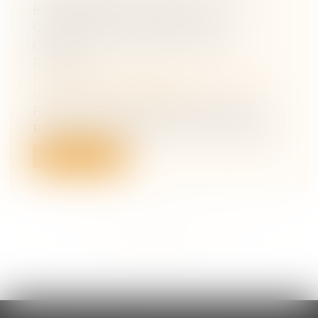
ÉTRANGÈRE : RAPPEL DES
CONDITIONS STRICTES POUR
OBTENIR L’EXEQUATUR EN
FRANCE
Droit de la famille, des personnes et de
leur patrimoine
/
Filiation
Puisque la France prohibe la gestation
pour autrui (GPA), de nombreux couples...
Lire la suite
<<
<
...
37
38
39
40
41
42
43
...
>
>>