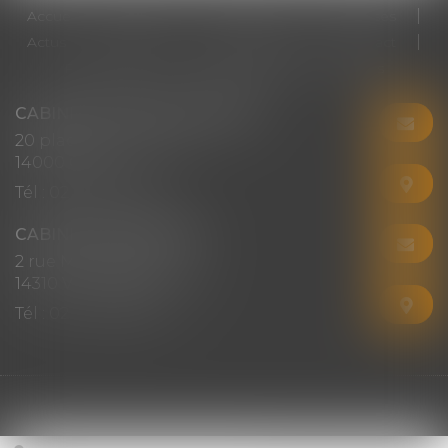
Accueil
Cabinet
Votre avocat
Expertises
Actus
Honoraires
RDV en ligne
Contact
Plan du site
Mentions légales
Articles
CABINET CHRISTINE CORBEL
20 place saint sauveur
14000 CAEN
Tél :
02 31 50 08 82
CABINET SECONDAIRE
2 rue Montebello
14310 VILLERS-BOCAGE
Tél :
02 31 50 08 82