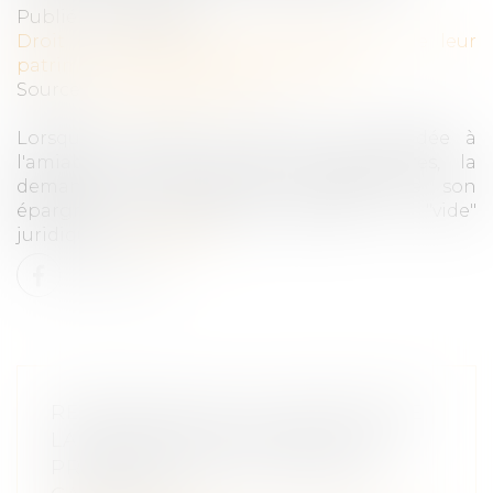
Publié le :
16/10/2024
Droit de la famille, des personnes et de leur
patrimoine
/
Patrimoine et succession
Source :
www.boursier.com
Lorsque la garde de l'enfant est décidée à
l'amiable entre les deux ex-partenaires, la
demande de déblocage anticipée de son
épargne salariale peut se heurter à un "vide"
juridique...
Lire la suite
RÉAFFIRMATION DU PRINCIPE DE
LA RÉPARATION INTÉGRALE DU
PRÉJUDICE PAR LA COUR DE