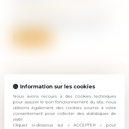
CASSATION
Droit des obligations et des suretés
/
Droit
de la responsabilité
Le principe de la réparation intégrale du
préjudice impose que la victime soi...
Lire la suite
NOUVEAU FORMULAIRE D’ARRÊT
DE TRAVAIL POUR MALADIE
Information sur les cookies
Droit du travail - Salariés
/
Responsabilité
Nous avons recours à des cookies techniques
accident du travail
pour assurer le bon fonctionnement du site, nous
Lorsqu’un salarié est en arrêt de travail
utilisons également des cookies soumis à votre
pour maladie ou accident, il doit...
consentement pour collecter des statistiques de
visite.
Lire la suite
Cliquez ci-dessous sur « ACCEPTER » pour