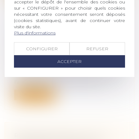
accepter le dépôt de l'ensemble des cookies ou
sur « CONFIGURER » pour choisir quels cookies
nécessitant votre consentement seront déposés
(cookies statistiques), avant de continuer votre
visite du site.
EPARGNE SALARIALE : LE
Plus d'informations
DÉBLOCAGE POUR DISSOLUTION
DU PACS PAS TOUJOURS AISÉ
CONFIGURER
REFUSER
Droit de la famille, des personnes et de
ACCEPTER
leur patrimoine
/
Patrimoine et
succession
Lorsque la garde de l'enfant est décidée à
l'amiable entre les deux ex-parten...
Lire la suite
RECONNAISSANCE DE LA GPA