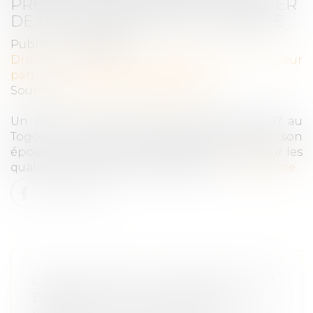
PRESCRIT EN CINQ ANS À COMPTER
DE LA CÉLÉBRATION DU MARIAGE
Publié le :
15/06/2026
Droit de la famille, des personnes et de leur
patrimoine
/
Divorce et séparation
Source :
www.lemag-juridique.com
Un couple s’est marié le 23 septembre 2017 au
Togo. Le 26 juin 2023, l’époux a assigné son
épouse en nullité du mariage pour erreur sur les
qualités essentielles de la personne...
Lire la suite
L’ANNULATION DU MARIAGE POUR
ERREUR SUR LES QUALITÉS