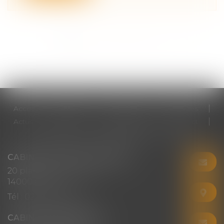
<<
<
1
2
3
4
5
6
7
...
>
>>
Accueil
Cabinet
Votre avocat
Expertises
Actus
Honoraires
RDV en ligne
Contact
Plan du site
Mentions légales
Articles
CABINET CHRISTINE CORBEL
20 place saint sauveur
14000 CAEN
Tél :
02 31 50 08 82
CABINET SECONDAIRE