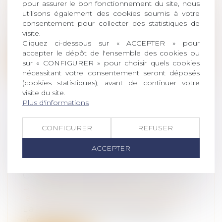
pour assurer le bon fonctionnement du site, nous
Droit de la famille, des personnes et de
utilisons également des cookies soumis à votre
leur patrimoine
/
Divorce et séparation
consentement pour collecter des statistiques de
À partir du 1er septembre, un nouveau
visite.
décret permet aux magistrats de diriger...
Cliquez ci-dessous sur « ACCEPTER » pour
accepter le dépôt de l'ensemble des cookies ou
Lire la suite
sur « CONFIGURER » pour choisir quels cookies
nécessitant votre consentement seront déposés
(cookies statistiques), avant de continuer votre
visite du site.
Plus d'informations
NATIONALITÉ FRANÇAISE PAR
CONFIGURER
REFUSER
MARIAGE : LA CONCEPTION D’UN
ACCEPTER
ENFANT HORS UNION SUFFIT À
CARACTÉRISER LA CESSATION DE
COMMUNAUTÉ DE VIE
Droit de la famille, des personnes et de
leur patrimoine
/
Divorce et séparation
L’article 21-2 du Code civil prévoit que
l’étranger marié à un ressortissant...