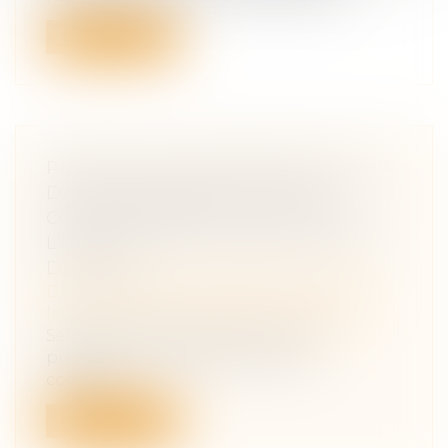
Lire la suite
PRESTATION COMPENSATOIRE : LA
DATE D’APPRÉCIATION DOIT
CORRESPONDRE À LA DATE DE
L’ARRÊT EN CAS D’APPEL SUR LE
DIVORCE
Droit de la famille, des personnes et de
leur patrimoine
/
Divorce et séparation
Selon l'article 270 du Code civil, la
prestation compensatoire vise à
compens...
Lire la suite