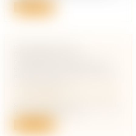
Lire la suite
ENGAGEMENT DE LA
RESPONSABILITÉ DES
FOURNISSEURS D’ACCÈS À UN
SERVICE DE COMMUNICATIONS
ÉLECTRONIQUES : QUID DU DÉLAI
DE PRESCRIPTION ?
Droit des obligations et des suretés
/
Droit
de la responsabilité
Selon les articles 14 alinéas 1 et 2, et 15 I de
la loi n°2004-575 du 21 juin...
Lire la suite