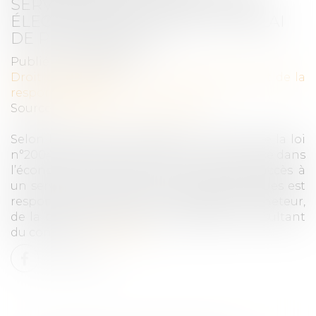
SERVICE DE COMMUNICATIONS
ÉLECTRONIQUES : QUID DU DÉLAI
DE PRESCRIPTION ?
Publié le :
09/04/2024
Droit des obligations et des suretés
/
Droit de la
responsabilité
Source :
www.lemag-juridique.com
Selon les articles 14 alinéas 1 et 2, et 15 I de la loi
n°2004-575 du 21 juin 2004 pour la confiance dans
l’économie numérique, un fournisseur d’accès à
un service de communications électroniques est
responsable de plein droit à l’égard de l’acheteur,
de la bonne exécution des obligations résultant
du contrat...
Lire la suite