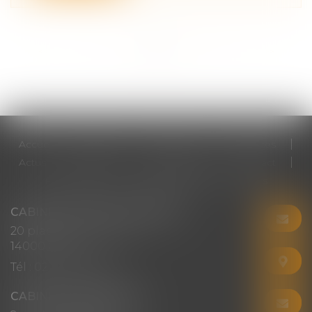
<<
<
...
2
3
4
5
6
7
8
...
>
>>
Accueil
Cabinet
Votre avocat
Expertises
Actus
Honoraires
RDV en ligne
Contact
Plan du site
Mentions légales
Articles
CABINET CHRISTINE CORBEL
20 place saint sauveur
14000 CAEN
Tél :
02 31 50 08 82
CABINET SECONDAIRE