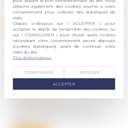
pour assurer le bon fonctionnement du site, nous
Droit des obligations et des suretés
/
Droit
utilisons également des cookies soumis à votre
de la responsabilité
consentement pour collecter des statistiques de
Aux termes de l’article 1382, devenu 1240
visite.
du Code civil, tout fait quelconque...
Cliquez ci-dessous sur « ACCEPTER » pour
accepter le dépôt de l'ensemble des cookies ou
Lire la suite
sur « CONFIGURER » pour choisir quels cookies
nécessitant votre consentement seront déposés
(cookies statistiques), avant de continuer votre
visite du site.
Plus d'informations
EN L’ABSENCE DE CONTESTATION
CONFIGURER
REFUSER
DE SON EXISTENCE, LE PACTE
D’ASSOCIÉ NON DATÉ DEMEURE
ACCEPTER
VALABLE
Droit des obligations et des suretés
/
Droit
de la responsabilité
La Cour de cassation a récemment
rappelé qu’un pacte d’associé, comme
tout ac...