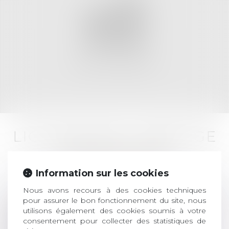
DROIT IMMOBILIER
LIQUIDATION / PARTAGE
D'INDIVISION
Information sur les cookies
Nous avons recours à des cookies techniques
pour assurer le bon fonctionnement du site, nous
La situation d’indivision en biens est commune à
utilisons également des cookies soumis à votre
tous les couples qui, durant le mariage, le
consentement pour collecter des statistiques de
concubinage ou le pacs, ont acquis des biens