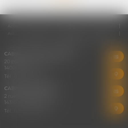
Accueil
Cabinet
Votre avocat
Expertises
Actus
Honoraires
RDV en ligne
Contact
Plan du site
Mentions légales
Articles
CABINET CHRISTINE CORBEL
20 place saint sauveur
14000 CAEN
Tél :
02 31 50 08 82
CABINET SECONDAIRE
2 rue Montebello
14310 VILLERS-BOCAGE
Tél :
02 31 50 08 82