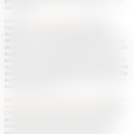
professionnel du droit s’avère indispensable en
cas de litige.
Lors d’un
divorce contentieux
, même si la
liquidation n’est opérée qu’au prononcé du
divorce, en cours de procédure le juge peut
désigner un notaire chargé de dresser un projet
de liquidation et l’inventaire des biens communs
aux époux. Si au-delà du divorce, le couple ne
parvient pas à liquider son patrimoine commun
ou indivis, un procès-verbal de difficulté peut être
dressé et des délais accordés. Notre cabinet veille
au respect de vos intérêts patrimoniaux tout au
long de la procédure.
Dans le cadre d’un litige sur des biens acquis en
concubinage ou sous le régime du pacs
, Maître
Christine Corbel étudie avec vous les solutions
qui s’offrent à vous pour procéder à la fin de
l’indivision et la liquidation des biens, et vous
assiste au besoin devant le Juge aux affaires